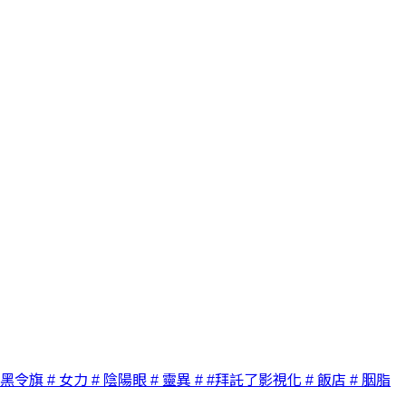
 黑令旗
# 女力
# 陰陽眼
# 靈異
# #拜託了影視化
# 飯店
# 胭脂