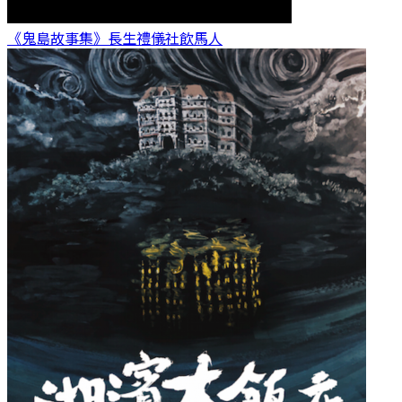
《鬼島故事集》長生禮儀社
飲馬人