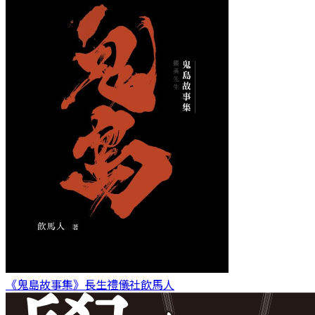
《鬼島故事集》長生禮儀社
飲馬人