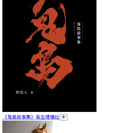
《鬼島故事集》長生禮儀社