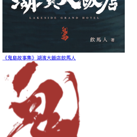
《鬼島故事集》湖濱大飯店
飲馬人