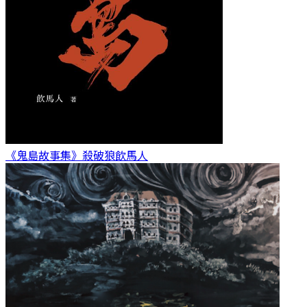
《鬼島故事集》殺破狼
飲馬人