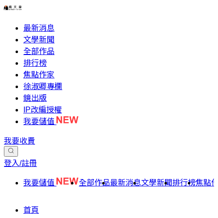
最新消息
文學新聞
全部作品
排行榜
焦點作家
徐淑卿專欄
鏡出版
IP改編授權
我要儲值
我要收費
登入/註冊
我要儲值
全部作品
最新消息
文學新聞
排行榜
焦點
首頁