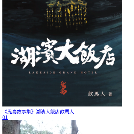
《鬼島故事集》湖濱大飯店
飲馬人
01