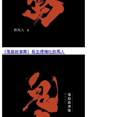
《鬼島故事集》長生禮儀社
飲馬人