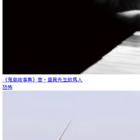
《鬼島故事集》壹・靈異先生
飲馬人
恐怖