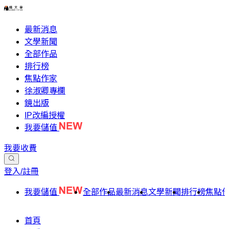
最新消息
文學新聞
全部作品
排行榜
焦點作家
徐淑卿專欄
鏡出版
IP改編授權
我要儲值
我要收費
登入/註冊
我要儲值
全部作品
最新消息
文學新聞
排行榜
焦點
首頁