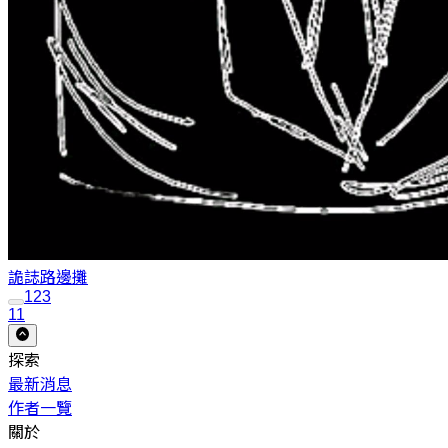
詭誌
路邊攤
1
2
3
11
探索
最新消息
作者一覽
關於