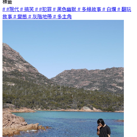
標籤
# #現代
# 搞笑
# #犯罪
# 黑色幽默
# 多線故事
# 白爛
# 翻玩
敘事
# 變態
# 灰階地帶
# 多主角