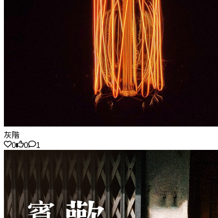
灰階
0
0
1