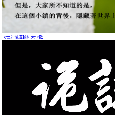
《世外桃源鎮》
大李歐