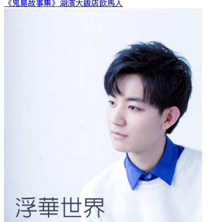
《鬼島故事集》湖濱大飯店
飲馬人