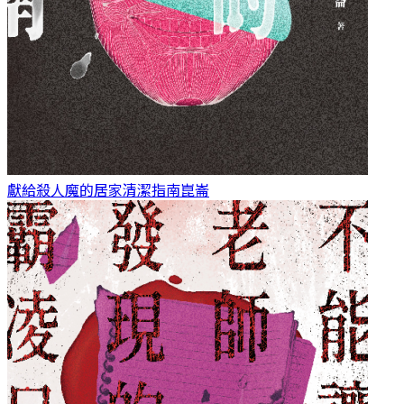
獻給殺人魔的居家清潔指南
崑崙