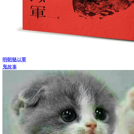
明朝
駱以軍
鬼故事