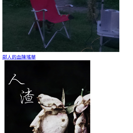
鄰人的血
陳瑤華