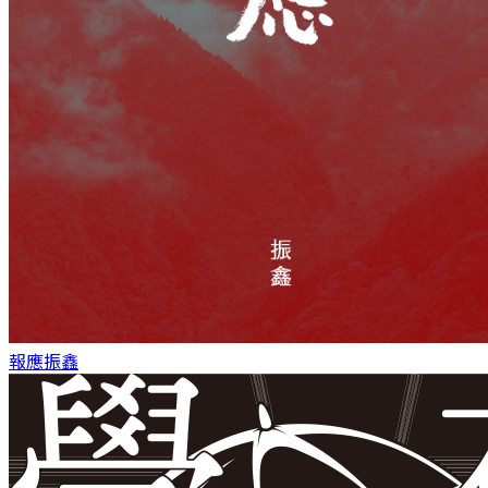
報應
振鑫