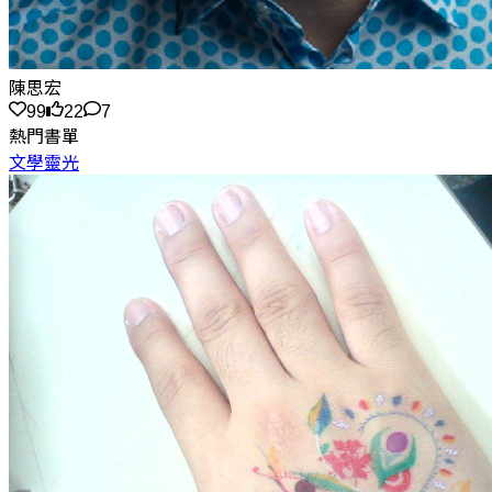
陳思宏
99
22
7
熱門書單
文學靈光