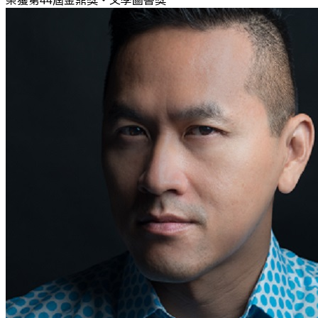
榮獲第44屆金鼎獎‧文學圖書獎