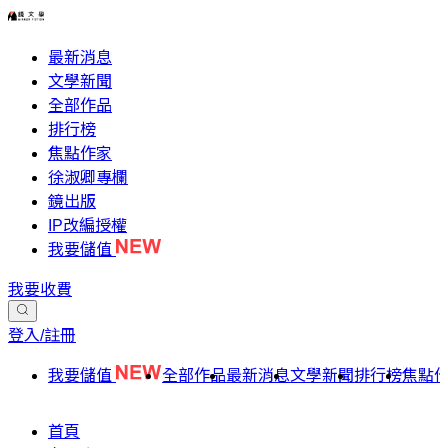
最新消息
文學新聞
全部作品
排行榜
焦點作家
徐淑卿專欄
鏡出版
IP改編授權
我要儲值
我要收費
登入/註冊
我要儲值
全部作品
最新消息
文學新聞
排行榜
焦點
首頁