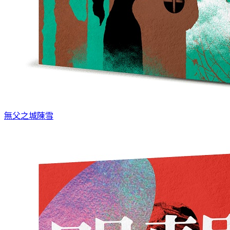
無父之城
陳雪