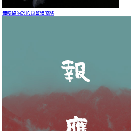
鐘鳴貉的恐怖短篇
鐘鳴貉