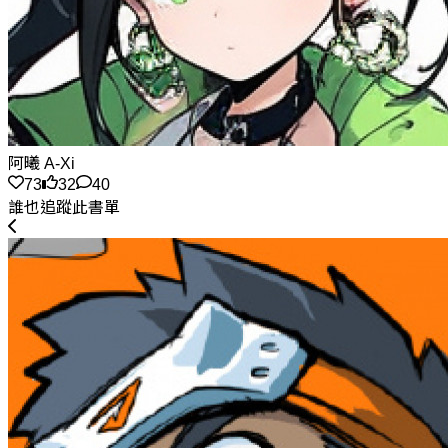
阿曦 A-Xi
73
32
40
誰也追蹤此書單