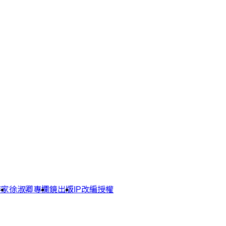
作家
徐淑卿專欄
鏡出版
IP改編授權