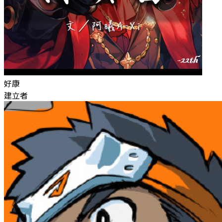
好康
建立者