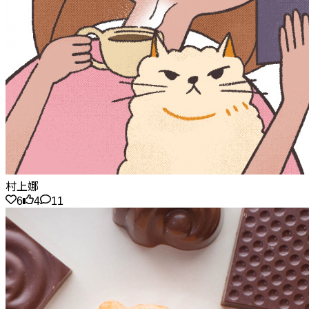
村上娜
6
4
11