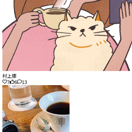
村上娜
7
6
13