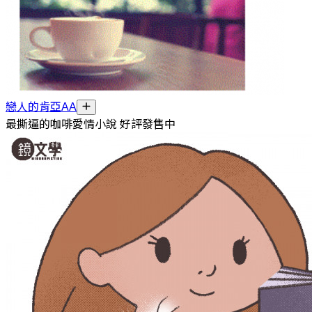
戀人的肯亞AA
最撕逼的咖啡愛情小說 好評發售中