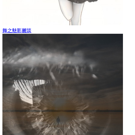
舞之魅影
麗談