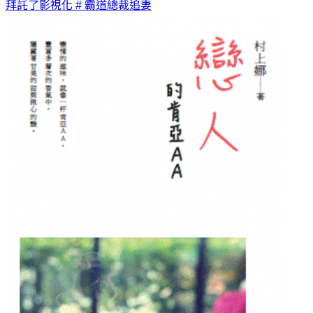
拜託了影視化
# 霸道總裁追妻