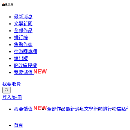
最新消息
文學新聞
全部作品
排行榜
焦點作家
徐淑卿專欄
鏡出版
IP改編授權
我要儲值
我要收費
登入/註冊
我要儲值
全部作品
最新消息
文學新聞
排行榜
焦點
首頁