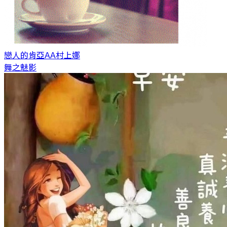
戀人的肯亞AA
村上娜
舞之魅影