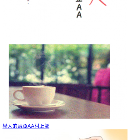
戀人的肯亞AA
村上娜