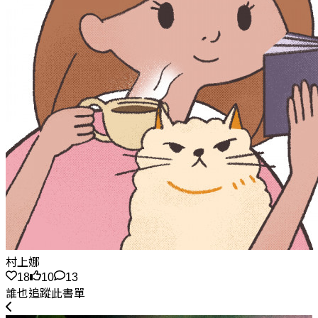
村上娜
18
10
13
誰也追蹤此書單