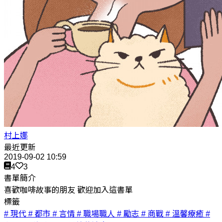
村上娜
最近更新
2019-09-02 10:59
4
3
書單簡介
喜歡咖啡故事的朋友 歡迎加入這書單
標籤
# 現代
# 都市
# 言情
# 職場職人
# 勵志
# 商戰
# 溫馨療癒
#