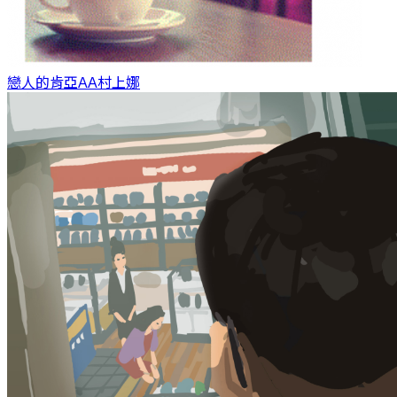
戀人的肯亞AA
村上娜