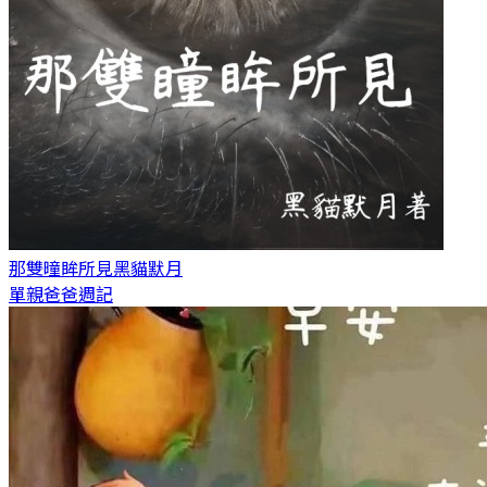
那雙曈眸所見
黑貓默月
單親爸爸週記