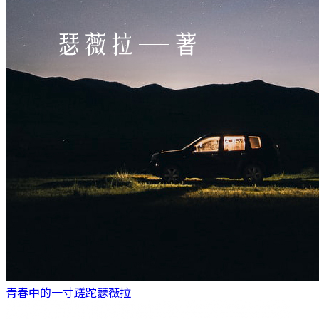
青春中的一寸蹉跎
瑟薇拉