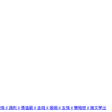
親情
# 諷刺
# 價值觀
# 金錢
# 婚姻
# 友情
# 雙暗戀
# 鏡文學出