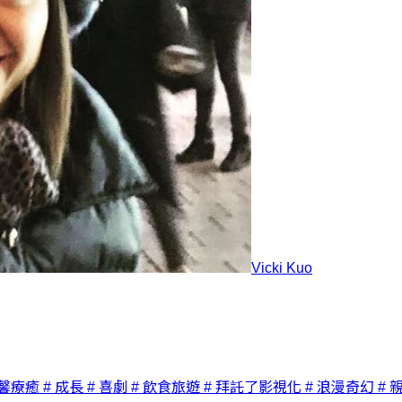
Vicki Kuo
溫馨療癒
# 成長
# 喜劇
# 飲食旅遊
# 拜託了影視化
# 浪漫奇幻
# 