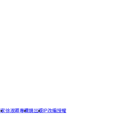
作家
徐淑卿專欄
鏡出版
IP改編授權