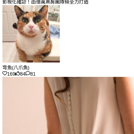
影視化確認！由億萬票房團隊傾全力打造
穹魚(八爪魚)
169
84
81