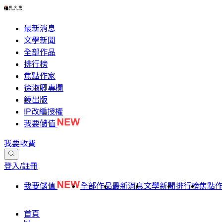
最新消息
文學新聞
全部作品
排行榜
焦點作家
徐淑卿專欄
鏡出版
IP改編授權
我要儲值
我要收費
登入/註冊
我要儲值
全部作品
最新消息
文學新聞
排行榜
焦點
首頁