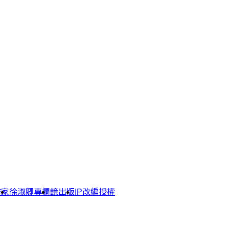
作家
徐淑卿專欄
鏡出版
IP改編授權