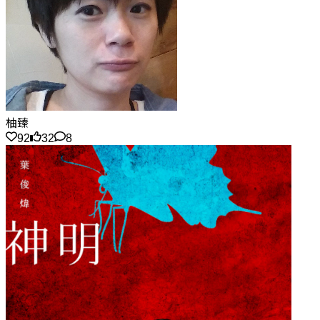
柚臻
92
32
8