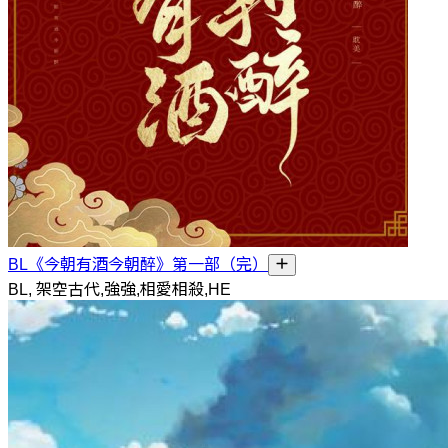
BL《今朝有酒今朝醉》第一部（完）
BL, 架空古代,強強,相愛相殺,HE