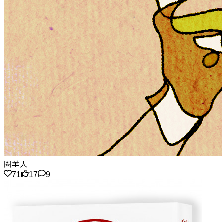
圈羊人
71
17
9