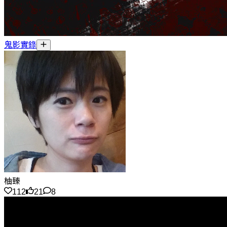
鬼影實錄
柚臻
112
21
8