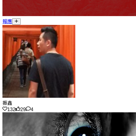
報應
振鑫
132
29
4