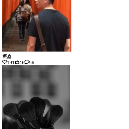
振鑫
191
46
56