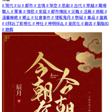
# 現代
# bl
# 都市
# 言情
# 架空
# 悲劇
# 古代
# 穿越
# 職場
職人
# 軍事
# 情慾
# 家庭
# 都市傳說
# 災難
# 活屍
# 商戰
#
溫馨療癒
# 鄉土
# 社會事件
# 埋冤鬼月
# 懸疑
# 毒品
# 靈異
# #拜託了影視化
# 神社
# 神明採乩
# 皇民化
# 飯店
# 胭脂扣
# 遊戲