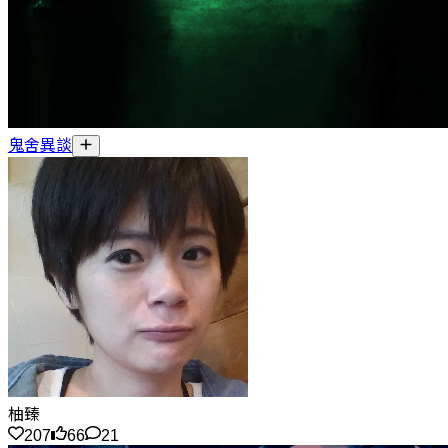
鬼舍異談
柚臻
207
66
21