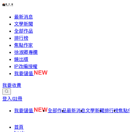
最新消息
文學新聞
全部作品
排行榜
焦點作家
徐淑卿專欄
鏡出版
IP改編授權
我要儲值
我要收費
登入/註冊
我要儲值
全部作品
最新消息
文學新聞
排行榜
焦點
首頁