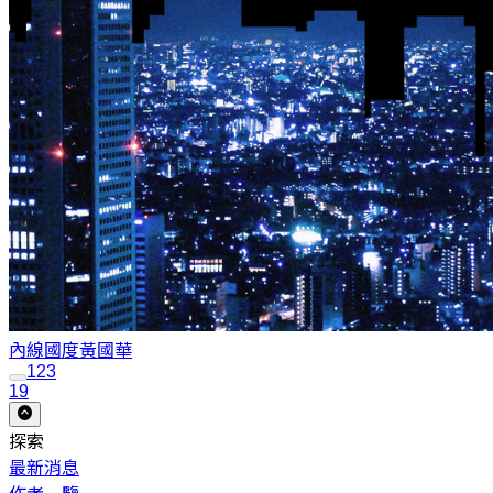
內線國度
黃國華
1
2
3
19
探索
最新消息