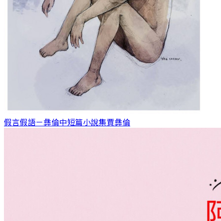
假言假語－彝倫中短篇小說集
賈彝倫