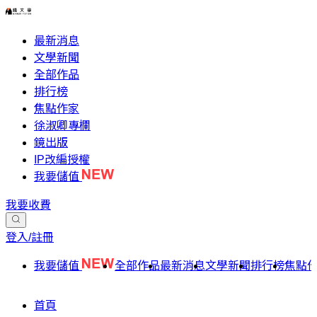
最新消息
文學新聞
全部作品
排行榜
焦點作家
徐淑卿專欄
鏡出版
IP改編授權
我要儲值
我要收費
登入/註冊
我要儲值
全部作品
最新消息
文學新聞
排行榜
焦點
首頁