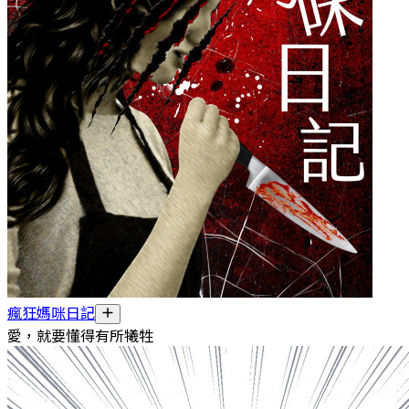
瘋狂媽咪日記
愛，就要懂得有所犧牲