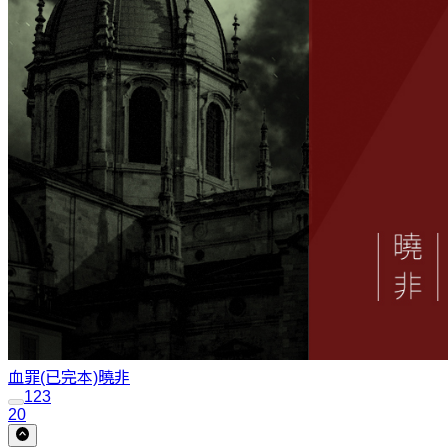
血罪(已完本)
曉非
1
2
3
20