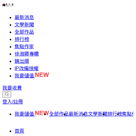
最新消息
文學新聞
全部作品
排行榜
焦點作家
徐淑卿專欄
鏡出版
IP改編授權
我要儲值
我要收費
登入/註冊
我要儲值
全部作品
最新消息
文學新聞
排行榜
焦點
首頁