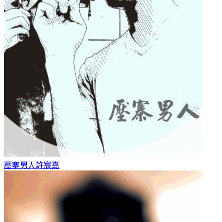
壓寨男人
許宸嘉