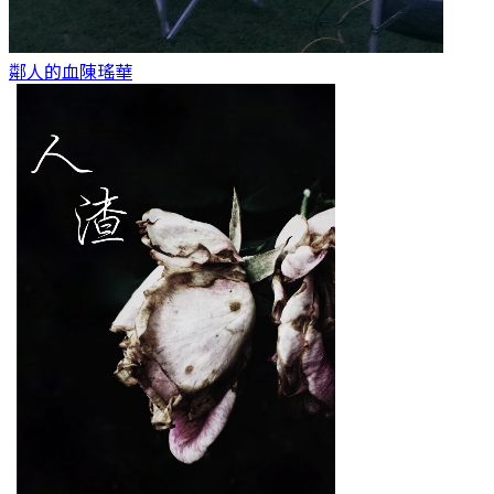
鄰人的血
陳瑤華