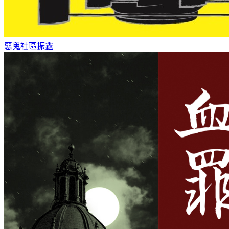
惡鬼社區
振鑫