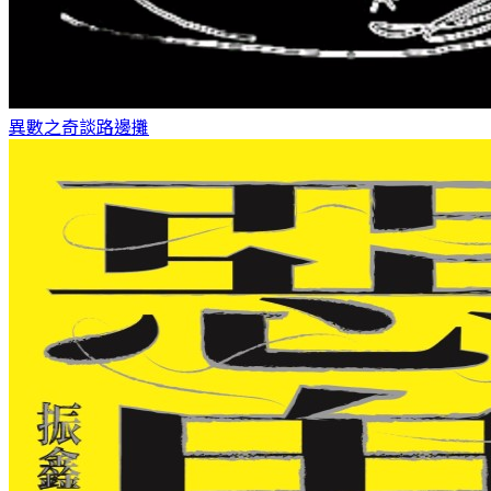
異數之奇談
路邊攤