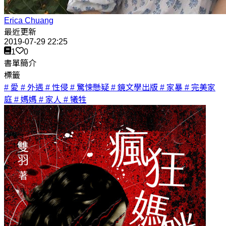
Erica Chuang
最近更新
2019-07-29 22:25
1
0
書單簡介
標籤
# 愛
# 外遇
# 性侵
# 驚悚懸疑
# 鏡文學出版
# 家暴
# 完美家
庭
# 媽媽
# 家人
# 犧牲