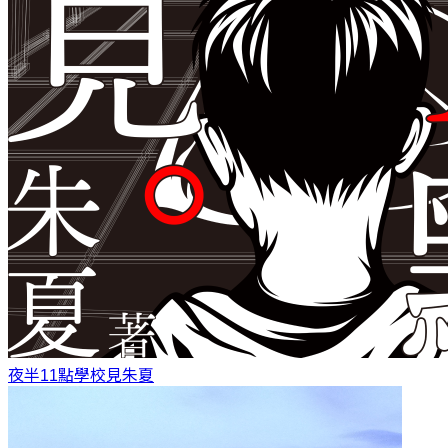
夜半11點學校見
朱夏