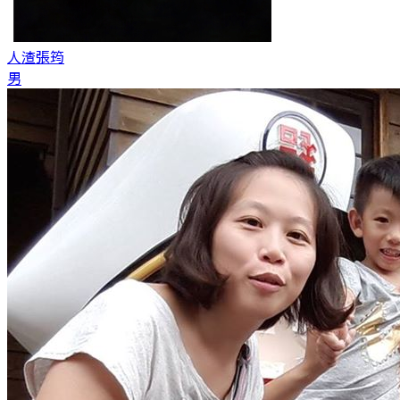
人渣
張筠
男