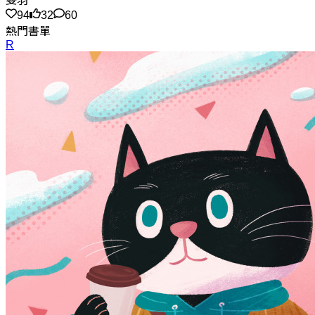
雙羽
94
32
60
熱門書單
R