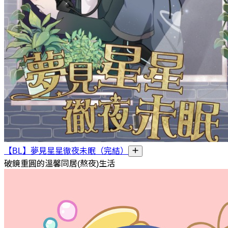
【BL】夢見星星徹夜未眠（完結）
破鏡重圓的溫馨同居(熬夜)生活