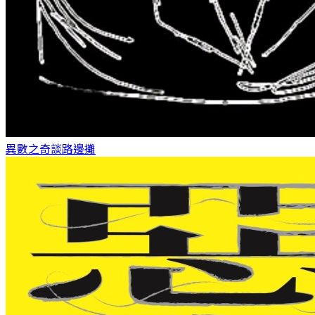
異數之奇談
路邊攤