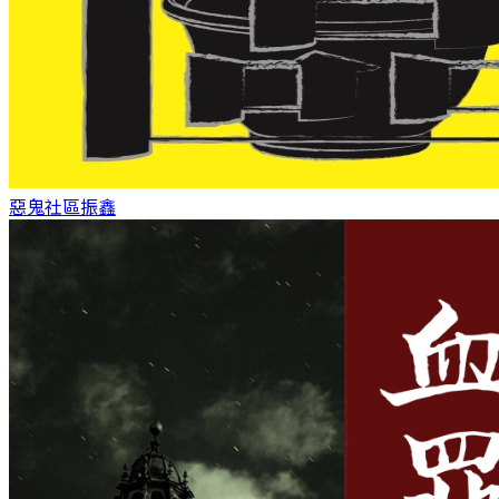
惡鬼社區
振鑫