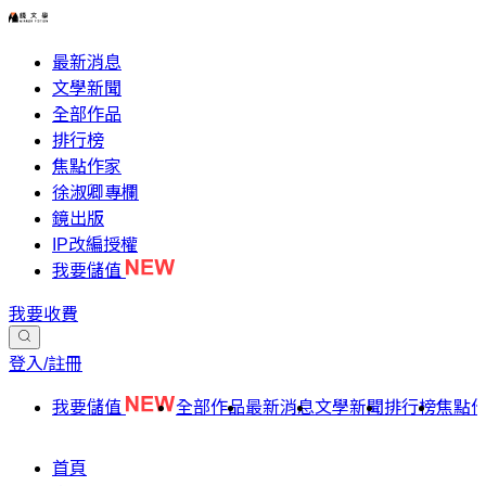
最新消息
文學新聞
全部作品
排行榜
焦點作家
徐淑卿專欄
鏡出版
IP改編授權
我要儲值
我要收費
登入/註冊
我要儲值
全部作品
最新消息
文學新聞
排行榜
焦點
首頁