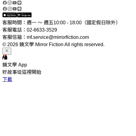
客服時間：週一 ～ 週五10:00 - 18:00（國定假日除外）
客服電話：02-6633-3529
客服信箱：mf.service@mirrorfiction.com
© 2026 鏡文學 Mirror Fiction All rights reserved.
鏡文學 App
好故事從這裡開始
下載