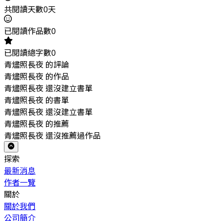
共閱讀天數0天
已閱讀作品數0
已閱讀總字數0
青燼照長夜 的評論
青燼照長夜 的作品
青燼照長夜 還沒建立書單
青燼照長夜 的書單
青燼照長夜 還沒建立書單
青燼照長夜 的推薦
青燼照長夜 還沒推薦過作品
探索
最新消息
作者一覽
關於
關於我們
公司簡介