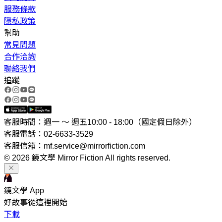
服務條款
隱私政策
幫助
常見問題
合作洽詢
聯絡我們
追蹤
客服時間：週一 ～ 週五10:00 - 18:00（國定假日除外）
客服電話：02-6633-3529
客服信箱：mf.service@mirrorfiction.com
© 2026 鏡文學 Mirror Fiction All rights reserved.
鏡文學 App
好故事從這裡開始
下載