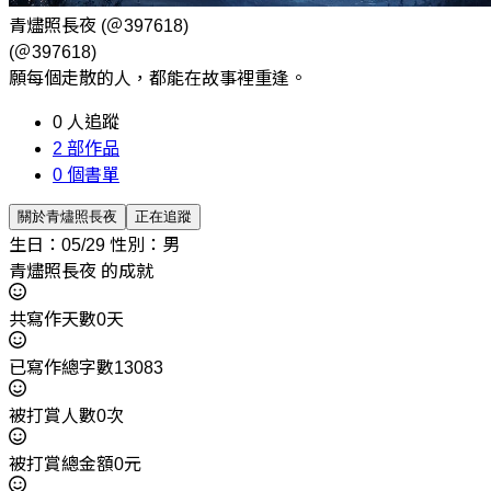
青燼照長夜
(＠397618)
(＠397618)
願每個走散的人，都能在故事裡重逢。
0
人追蹤
2
部作品
0
個書單
關於青燼照長夜
正在追蹤
生日：05/29
性別：男
青燼照長夜 的成就
共寫作天數0天
已寫作總字數13083
被打賞人數0次
被打賞總金額0元