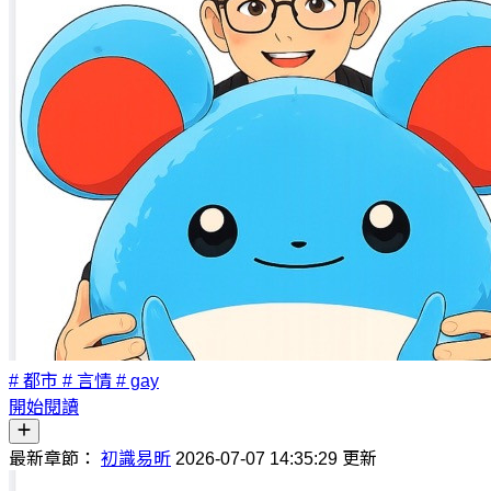
# 都市
# 言情
# gay
開始閱讀
最新章節：
初識易昕
2026-07-07 14:35:29 更新