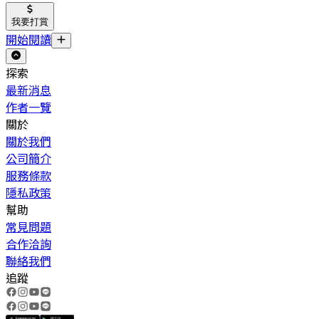
我要打賞
開始閱讀
探索
最新消息
作者一覽
關於
關於我們
公司簡介
服務條款
隱私政策
幫助
常見問題
合作洽詢
聯絡我們
追蹤