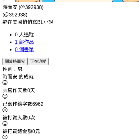
時而安
(＠392938)
(＠392938)
躲在美國悄悄寫BL小說
0
人追蹤
1
部作品
0
個書單
關於時而安
正在追蹤
性別：男
時而安 的成就
共寫作天數0天
已寫作總字數6962
被打賞人數0次
被打賞總金額0元