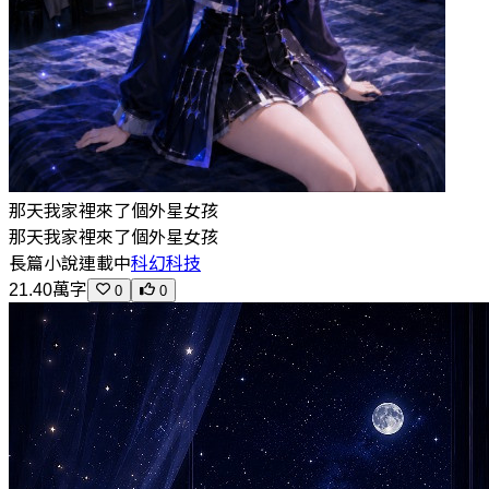
那天我家裡來了個外星女孩
那天我家裡來了個外星女孩
長篇小說
連載中
科幻科技
21.40萬字
0
0