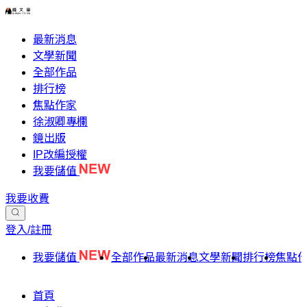
最新消息
文學新聞
全部作品
排行榜
焦點作家
徐淑卿專欄
鏡出版
IP改編授權
我要儲值
我要收費
登入/註冊
我要儲值
全部作品
最新消息
文學新聞
排行榜
焦點
首頁