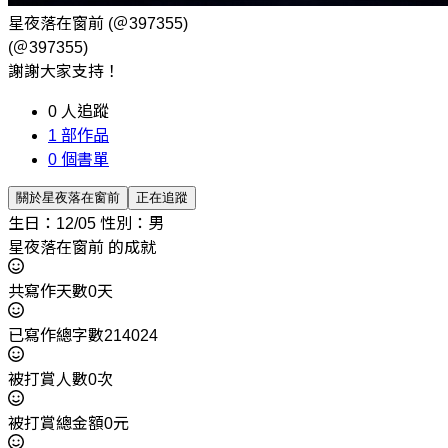
星夜落在窗前
(＠397355)
(＠397355)
謝謝大家支持！
0
人追蹤
1
部作品
0
個書單
關於星夜落在窗前
正在追蹤
生日：12/05
性別：男
星夜落在窗前 的成就
共寫作天數0天
已寫作總字數214024
被打賞人數0次
被打賞總金額0元