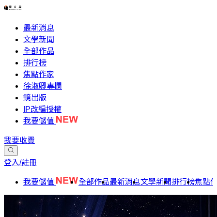
最新消息
文學新聞
全部作品
排行榜
焦點作家
徐淑卿專欄
鏡出版
IP改編授權
我要儲值
我要收費
登入/註冊
我要儲值
全部作品
最新消息
文學新聞
排行榜
焦點