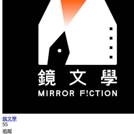
鏡文學
55
追蹤