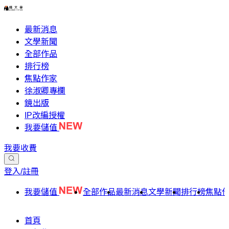
最新消息
文學新聞
全部作品
排行榜
焦點作家
徐淑卿專欄
鏡出版
IP改編授權
我要儲值
我要收費
登入/註冊
我要儲值
全部作品
最新消息
文學新聞
排行榜
焦點
首頁