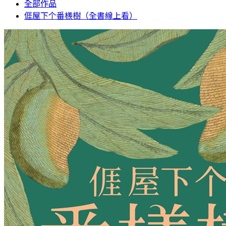
全部作品
𠊎屋下个番檨樹（全書線上看）