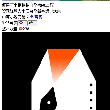
𠊎屋下个番檨樹（全書線上看）
資深媒體人李旺台全新客語小說集
中篇小說
完結
文學/寫實
9.96萬字
0
0
整本販售
238