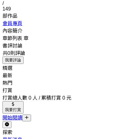
/
149
部作品
會員專頁
內容簡介
章節列表
章
書評討論
共0則評論
我要評論
精選
最新
熱門
打賞
打賞總人數 0 人 / 累積打賞 0 元
我要打賞
開始閱讀
探索