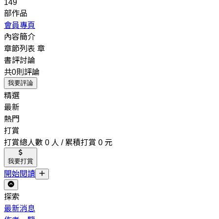
149
部作品
會員專頁
內容簡介
章節列表
章
書評討論
共0則評論
我要評論
精選
最新
熱門
打賞
打賞總人數 0 人 / 累積打賞 0 元
我要打賞
開始閱讀
探索
最新消息