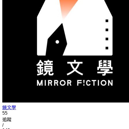
鏡文學
55
追蹤
/