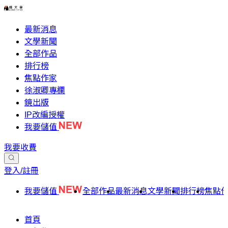
最新消息
文學新聞
全部作品
排行榜
焦點作家
徐淑卿專欄
鏡出版
IP改編授權
我要儲值
我要收費
登入/註冊
我要儲值
全部作品
最新消息
文學新聞
排行榜
焦點
首頁