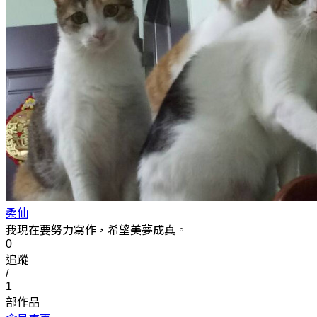
柔仙
我現在要努力寫作，希望美夢成真。
0
追蹤
/
1
部作品