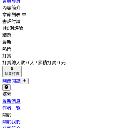
會員專頁
內容簡介
章節列表
章
書評討論
共0則評論
精選
最新
熱門
打賞
打賞總人數 0 人 / 累積打賞 0 元
我要打賞
開始閱讀
探索
最新消息
作者一覽
關於
關於我們