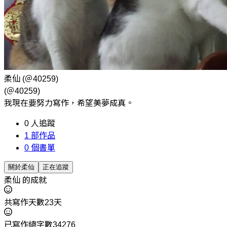
柔仙
(＠40259)
(＠40259)
我現在要努力寫作，希望美夢成真。
0
人追蹤
1
部作品
0
個書單
關於柔仙
正在追蹤
柔仙 的成就
共寫作天數23天
已寫作總字數34276