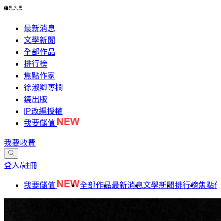
最新消息
文學新聞
全部作品
排行榜
焦點作家
徐淑卿專欄
鏡出版
IP改編授權
我要儲值
我要收費
登入/註冊
我要儲值
全部作品
最新消息
文學新聞
排行榜
焦點