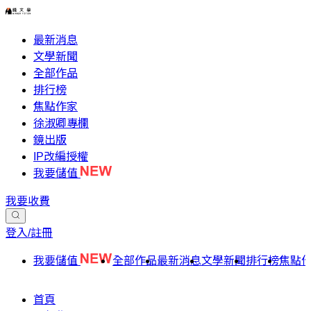
最新消息
文學新聞
全部作品
排行榜
焦點作家
徐淑卿專欄
鏡出版
IP改編授權
我要儲值
我要收費
登入/註冊
我要儲值
全部作品
最新消息
文學新聞
排行榜
焦點
首頁