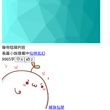
廢柴陰陽判官
長篇小說
連載中
仙俠玄幻
9965字
4
2
絳珠仙草