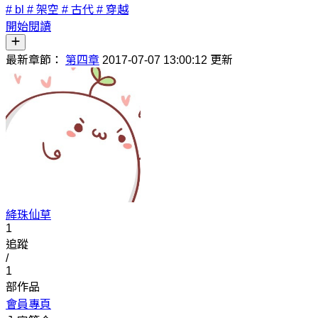
# bl
# 架空
# 古代
# 穿越
開始閱讀
最新章節：
第四章
2017-07-07 13:00:12 更新
絳珠仙草
1
追蹤
/
1
部作品
會員專頁