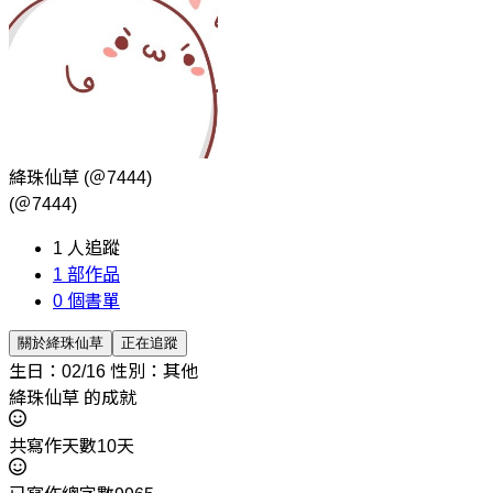
絳珠仙草
(＠7444)
(＠7444)
1
人追蹤
1
部作品
0
個書單
關於絳珠仙草
正在追蹤
生日：02/16
性別：其他
絳珠仙草 的成就
共寫作天數10天