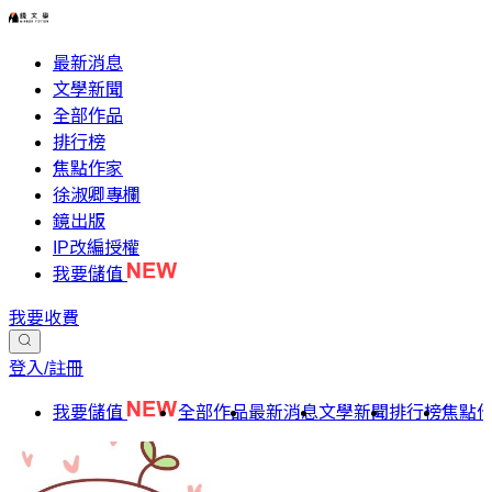
最新消息
文學新聞
全部作品
排行榜
焦點作家
徐淑卿專欄
鏡出版
IP改編授權
我要儲值
我要收費
登入/註冊
我要儲值
全部作品
最新消息
文學新聞
排行榜
焦點