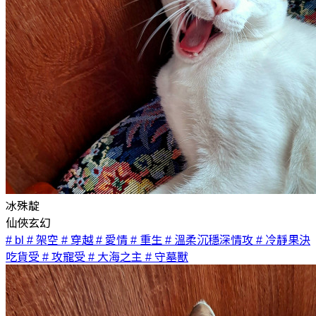
冰殊靛
仙俠玄幻
# bl
# 架空
# 穿越
# 愛情
# 重生
# 溫柔沉穩深情攻
# 冷靜果決
吃貨受
# 攻寵受
# 大海之主
# 守墓獸