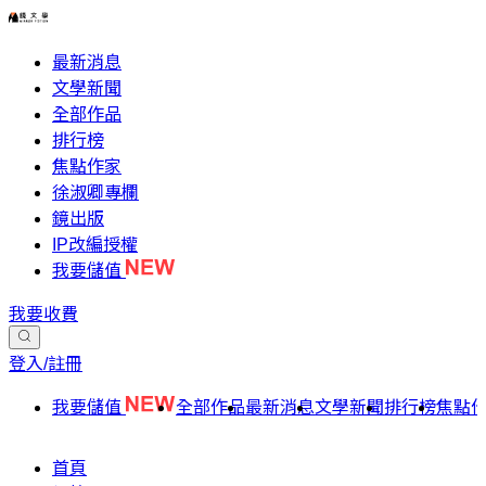
最新消息
文學新聞
全部作品
排行榜
焦點作家
徐淑卿專欄
鏡出版
IP改編授權
我要儲值
我要收費
登入/註冊
我要儲值
全部作品
最新消息
文學新聞
排行榜
焦點
首頁