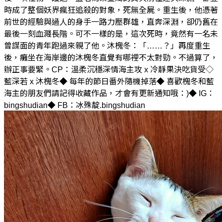
時成了整個妖界瘋狂追殺的對象，死無全屍。重生後，他憑著
前世的經驗與過人的身手一路力壓群雄，直奔深淵，卻仍舊在
最後一刻血濺長階。可不一樣的是，這次死時，竟然有一名未
曾謀面的青年跑過來親了他。沐槐冬：「……？」再度重生
後，癱坐在海岸邊的沐槐冬直覺有哪裡不太對勁。不過算了，
辦正事要緊。CP：溫柔沉穩深情海主攻 x 冷靜果決吃貨受◇
藍深若 x 沐槐冬◆ 每年的節日番外隨機掉落◆ 喜歡槐冬和藍
海主的朋友們請記得收藏作品，才會有更新通知哦：)◆ IG：
bingshudian◆ FB：冰殊靛.bingshudian