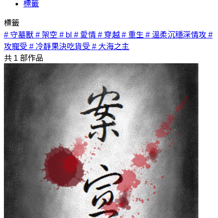
標籤
標籤
# 守墓獸
# 架空
# bl
# 愛情
# 穿越
# 重生
# 溫柔沉穩深情攻
#
攻寵受
# 冷靜果決吃貨受
# 大海之主
共
1
部作品