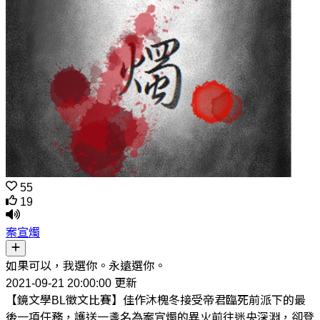
55
19
案宣燭
如果可以，我選你。永遠選你。
2021-09-21 20:00:00 更新
【鏡文學BL徵文比賽】佳作沐槐冬接受帝君臨死前派下的最
後一項任務，護送一盞名為案宣燭的異火前往迷央深淵，卻登