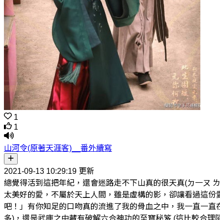
1
1
山河令(原著天涯客)__番外續寫
2021-09-13 10:29:19 更新
總覺得活到這把年紀，還會迷路走不下山真的很天真(ㄉ一ㄡ 
太美好的愛，不屬於天上人間，雖是虛構的影，卻讓看過這份
吧！」有你知足的口吻真的流進了我的骨血之中，我一直一直
多)，還是武庫之中藏有破解六合神功的至寶秘笈 (這比較合理