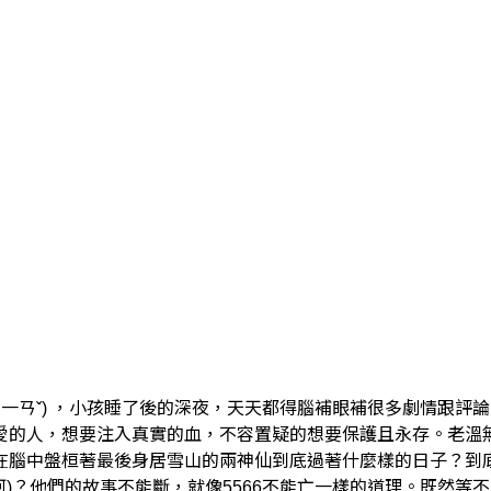
ㄌ一ㄢˇ) ，小孩睡了後的深夜，天天都得腦補眼補很多劇情跟
愛的人，想要注入真實的血，不容置疑的想要保護且永存。老溫
在腦中盤桓著最後身居雪山的兩神仙到底過著什麼樣的日子？到底
阿)？他們的故事不能斷，就像5566不能亡一樣的道理。既然