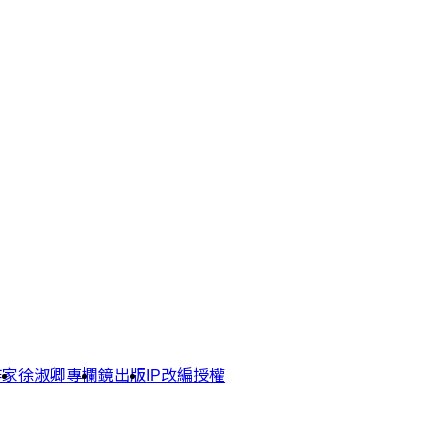
作家
徐淑卿專欄
鏡出版
IP改編授權