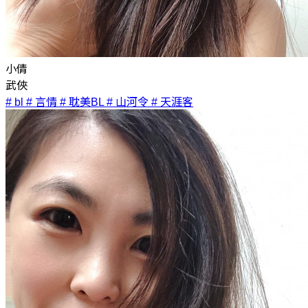
小倩
武俠
# bl
# 言情
# 耽美BL
# 山河令
# 天涯客