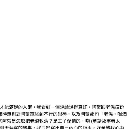
評論才能滿足的入眠。我看到一個評論說得真好，阿絮跟老溫這份
無時無刻對阿絮寵溺到不行的眼神，以及阿絮那句「老溫，喝酒
阿絮是怎麼把老溫救活？是王子深情的一吻 (童話故事看太
等不到天涯客的續集，我只好寫出自己內心的版本，好延續我心中