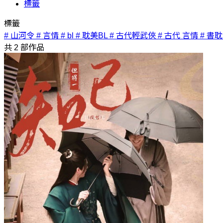
標籤
標籤
# 山河令
# 言情
# bl
# 耽美BL
# 古代輕武俠
# 古代 言情
# 書耽
共
2
部作品