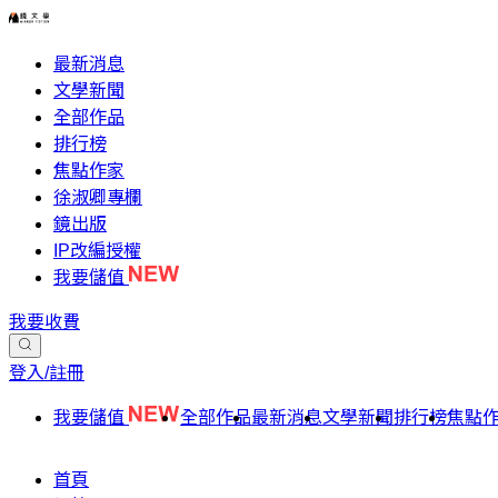
最新消息
文學新聞
全部作品
排行榜
焦點作家
徐淑卿專欄
鏡出版
IP改編授權
我要儲值
我要收費
登入/註冊
我要儲值
全部作品
最新消息
文學新聞
排行榜
焦點
首頁