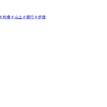
# 約會
# 山上
# 健行
# 步道