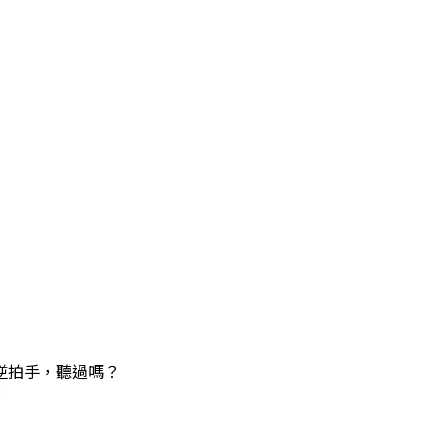
逆拍手，聽過嗎？