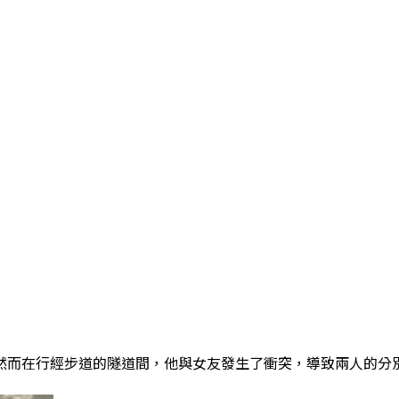
然而在行經步道的隧道間，他與女友發生了衝突，導致兩人的分