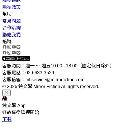
服務條款
隱私政策
幫助
常見問題
合作洽詢
聯絡我們
追蹤
客服時間：週一 ～ 週五10:00 - 18:00（國定假日除外）
客服電話：02-6633-3529
客服信箱：mf.service@mirrorfiction.com
© 2026 鏡文學 Mirror Fiction All rights reserved.
鏡文學 App
好故事從這裡開始
下載