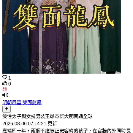
1
0
明朝風雲 雙面龍鳳
雙性太子與女扮男裝王爺革新大明問鼎全球
2026-08-06 07:14:21 更新
嘉靖四十年，兩個不應被正史容納的孩子，在宮牆內外同時長