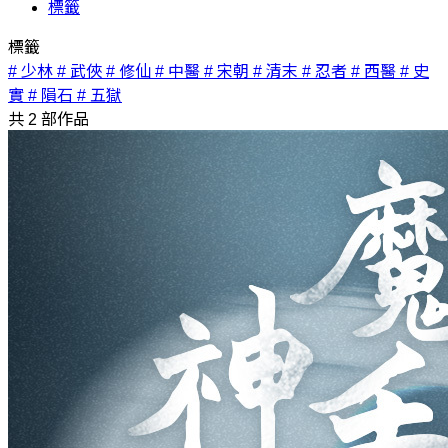
標籤
標籤
# 少林
# 武俠
# 修仙
# 中醫
# 宋朝
# 清末
# 忍者
# 西醫
# 史
實
# 隕石
# 五獄
共
2
部作品