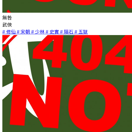
無咎
武俠
# 修仙
# 宋朝
# 少林
# 史實
# 隕石
# 五獄