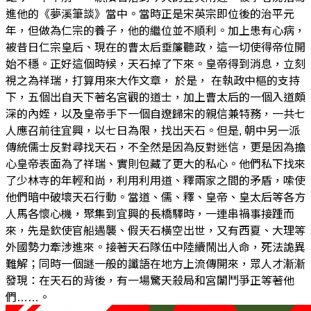
進他的《夢溪筆談》當中。當時正是宋英宗即位後的治平元
年，但做為仁宗的養子，他的繼位並不順利。加上患有心病，
被昔日仁宗皇后、現在的曹太后垂簾聽政，這一切使得帝位開
始不穩。正好這個時候，天石掉了下來。皇帝得到消息，立刻
視之為祥瑞，打算用來大作文章， 於是， 在執政中樞的支持
下，五個出自天下著名宮觀的道士，加上曹太后的一個入道頗
深的內姪，以及皇帝手下一個自遼歸宋的親信兼特務，一共七
人應召前往宜興，以七日為限，找出天石。但是, 朝中另一派
傳統儒士反對尋找天石，不全然是因為反對迷信，更是因為擔
心皇帝表面為了祥瑞、實則包藏了更大的私心。他們私下找來
了少林寺的年輕和尚，利用利用道、釋兩家之間的矛盾，嗦使
他們暗中破壞天石行動。當道、儒、釋、皇帝、皇太后等各方
人馬各懷心機，聚集到宜興的長橋驛時，一連串禍事接踵而
來，先是欽使官船遇襲、假天石橫空出世，又有西夏、大理等
外國勢力牽涉進來。接著天石隊伍中陸續鬧出人命，死法詭異
難解；同時一個謎一般的讖語在地方上流傳開來，眾人才漸漸
發現：在天石的背後，有一場驚天殺局和宮闈鬥爭正等著他
們……。