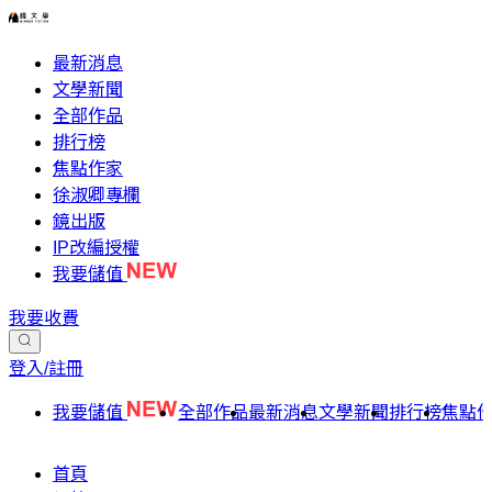
最新消息
文學新聞
全部作品
排行榜
焦點作家
徐淑卿專欄
鏡出版
IP改編授權
我要儲值
我要收費
登入/註冊
我要儲值
全部作品
最新消息
文學新聞
排行榜
焦點
首頁