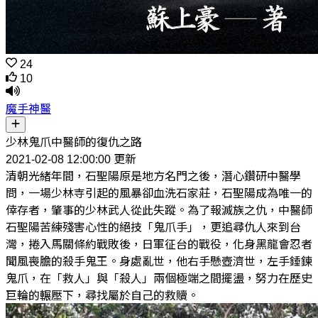
24
10
魔手神醫
少林鬼爪中醫師的復仇之路
2021-02-08 12:00:00 更新
清朝光緒年間，石聖陽原是地方名門之後，潛心鑽研中醫學
問，一場少林寺引起的風暴卻血洗石家莊，石聖陽成為唯一的
倖存者，肇事的少林武人從此失蹤。為了報滅族之仇，中醫師
石聖陽苦練殘害心性的絕技「鬼爪手」，更追尋仇人來到台
灣，捲入馬關條約戰敗後，日軍征台的戰役，化身黑龍會忍者
聞風喪膽的殺手鬼王。身處亂世，他右手懸壺濟世，左手錘鍊
鬼爪，在「救人」與「殺人」兩個極端之間擺盪，努力在歷史
巨輪的輾壓下，尋找屬於自己的救贖。