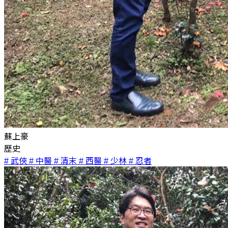
蘇上豪
歷史
# 武俠
# 中醫
# 清末
# 西醫
# 少林
# 忍者