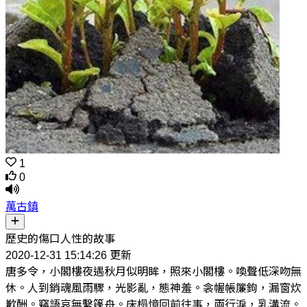
1
0
萬古鎮
歷史的傷口人性的故事
2020-12-31 15:14:26 更新
唐多令，小閣樓夜遇秋月似明眸，照來小閣樓。喚聲低深吻無
休。人到銷魂風雨驟，光影亂，態神羞。衾幄帳簾鉤，漏窗炊
歉酬。竊語哀無繫篷舟。床榻憶回前往事，兩行淚，乳溝流。