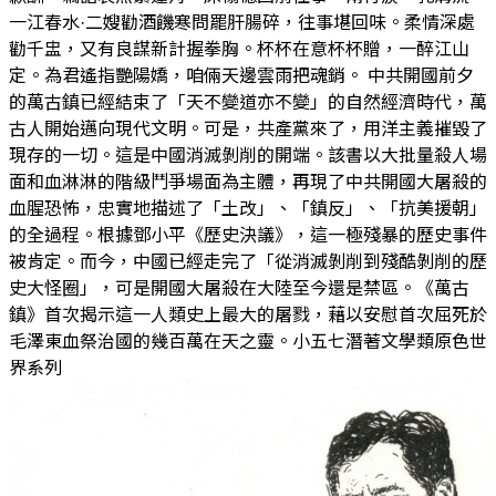
一江春水·二嫂勸酒饑寒問罷肝腸碎，往事堪回味。柔情深處
勸千盅，又有良謀新計握拳胸。杯杯在意杯杯贈，一醉江山
定。為君遙指艷陽嬌，咱倆天邊雲雨把魂銷。 中共開國前夕
的萬古鎮已經結束了「天不變道亦不變」的自然經濟時代，萬
古人開始邁向現代文明。可是，共產黨來了，用洋主義摧毀了
現存的一切。這是中國消滅剝削的開端。該書以大批量殺人場
面和血淋淋的階級鬥爭場面為主體，再現了中共開國大屠殺的
血腥恐怖，忠實地描述了「土改」、「鎮反」、「抗美援朝」
的全過程。根據鄧小平《歷史決議》，這一極殘暴的歷史事件
被肯定。而今，中國已經走完了「從消滅剝削到殘酷剝削的歷
史大怪圈」，可是開國大屠殺在大陸至今還是禁區。《萬古
鎮》首次揭示這一人類史上最大的屠戮，藉以安慰首次屈死於
毛澤東血祭治國的幾百萬在天之靈。小五七潛著文學類原色世
界系列