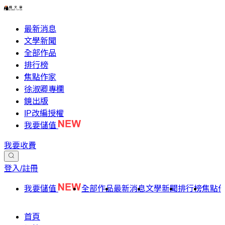
最新消息
文學新聞
全部作品
排行榜
焦點作家
徐淑卿專欄
鏡出版
IP改編授權
我要儲值
我要收費
登入/註冊
我要儲值
全部作品
最新消息
文學新聞
排行榜
焦點
首頁