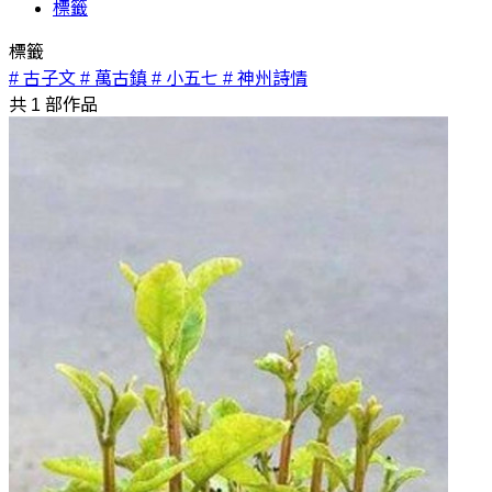
標籤
標籤
# 古子文
# 萬古鎮
# 小五七
# 神州詩情
共
1
部作品