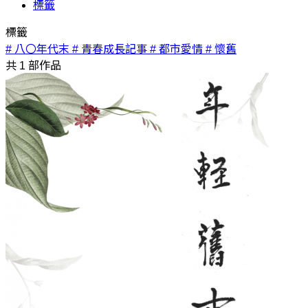
標籤
標籤
# 八〇年代末
# 青春成長記事
# 都市愛情
# 懷舊
共
1
部作品