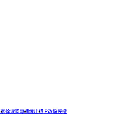
作家
徐淑卿專欄
鏡出版
IP改編授權