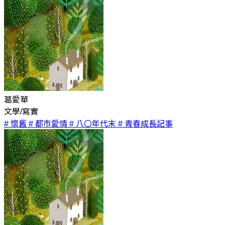
葛愛華
文學/寫實
# 懷舊
# 都市愛情
# 八〇年代末
# 青春成長記事