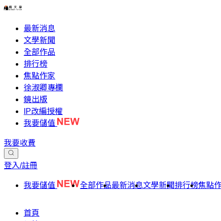
最新消息
文學新聞
全部作品
排行榜
焦點作家
徐淑卿專欄
鏡出版
IP改編授權
我要儲值
我要收費
登入/註冊
我要儲值
全部作品
最新消息
文學新聞
排行榜
焦點
首頁