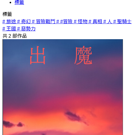
標籤
標籤
# 旅途
# 奇幻
# 冒險戰鬥
# #冒險
# 怪物
# 真相
# 人
# 聖騎士
# 王國
# 惡勢力
共
2
部作品