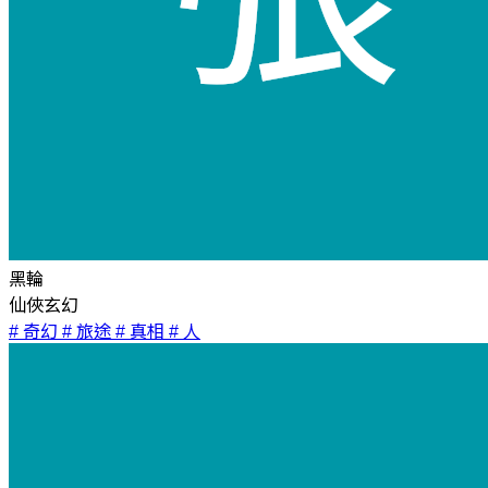
黑輪
仙俠玄幻
# 奇幻
# 旅途
# 真相
# 人