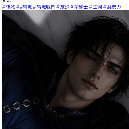
奇幻
# 怪物
# #冒險
# 冒險戰鬥
# 旅途
# 聖騎士
# 王國
# 惡勢力