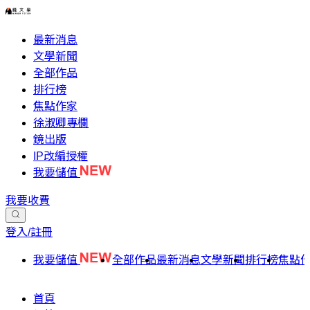
最新消息
文學新聞
全部作品
排行榜
焦點作家
徐淑卿專欄
鏡出版
IP改編授權
我要儲值
我要收費
登入/註冊
我要儲值
全部作品
最新消息
文學新聞
排行榜
焦點
首頁