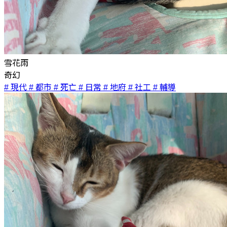
雪花雨
奇幻
# 現代
# 都市
# 死亡
# 日常
# 地府
# 社工
# 輔導