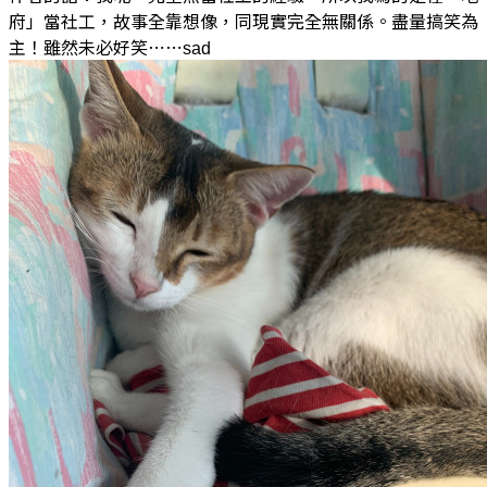
府」當社工，故事全靠想像，同現實完全無關係。盡量搞笑為
主！雖然未必好笑⋯⋯sad