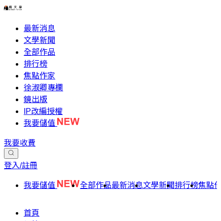
最新消息
文學新聞
全部作品
排行榜
焦點作家
徐淑卿專欄
鏡出版
IP改編授權
我要儲值
我要收費
登入/註冊
我要儲值
全部作品
最新消息
文學新聞
排行榜
焦點
首頁