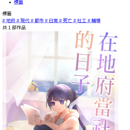
標籤
標籤
# 地府
# 現代
# 都市
# 日常
# 死亡
# 社工
# 輔導
共
1
部作品