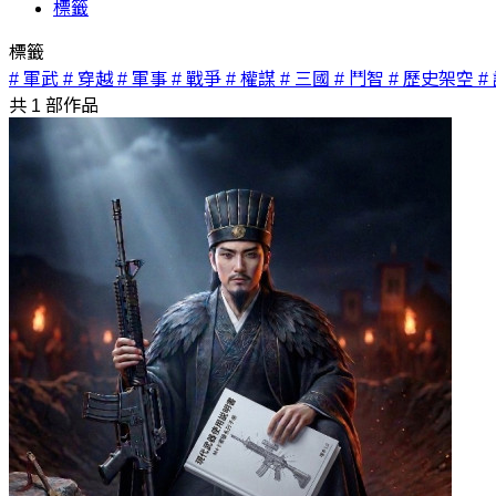
標籤
標籤
# 軍武
# 穿越
# 軍事
# 戰爭
# 權謀
# 三國
# 鬥智
# 歷史架空
#
共
1
部作品