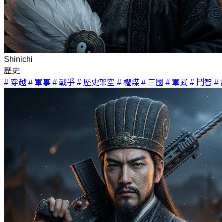
Shinichi
歷史
# 穿越
# 軍事
# 戰爭
# 歷史架空
# 權謀
# 三國
# 軍武
# 鬥智
#