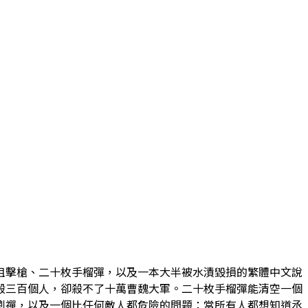
狙擊槍、二十枚手榴彈，以及一本大半被水漬毀損的繁體中文說
殺三百個人，卻殺不了十萬曹魏大軍。二十枚手榴彈能清空一個
劉禪，以及一個比任何敵人都危險的問題：當所有人都想知道丞