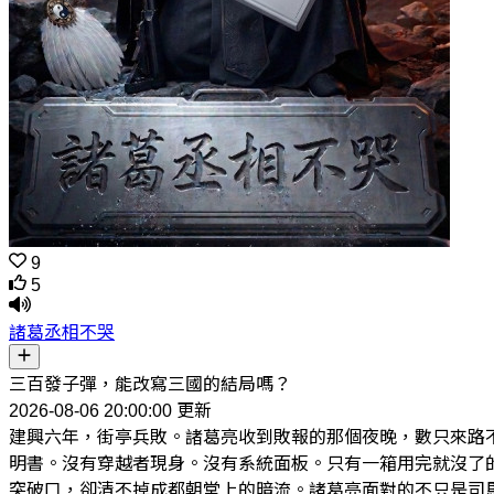
9
5
諸葛丞相不哭
三百發子彈，能改寫三國的結局嗎？
2026-08-06 20:00:00 更新
建興六年，街亭兵敗。諸葛亮收到敗報的那個夜晚，數只來路
明書。沒有穿越者現身。沒有系統面板。只有一箱用完就沒了
突破口，卻清不掉成都朝堂上的暗流。諸葛亮面對的不只是司