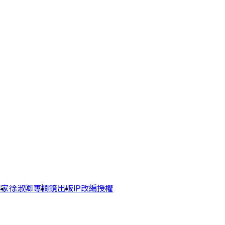
作家
徐淑卿專欄
鏡出版
IP改編授權