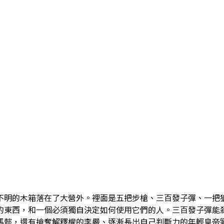
不明的木箱落在了大營外。裡面是五把步槍、三百發子彈、一把
的東西，和一個必須獨自決定如何使用它們的人。三百發子彈能
馬懿，還有搶奪解釋權的李嚴、逐漸長出自己判斷力的年輕皇帝