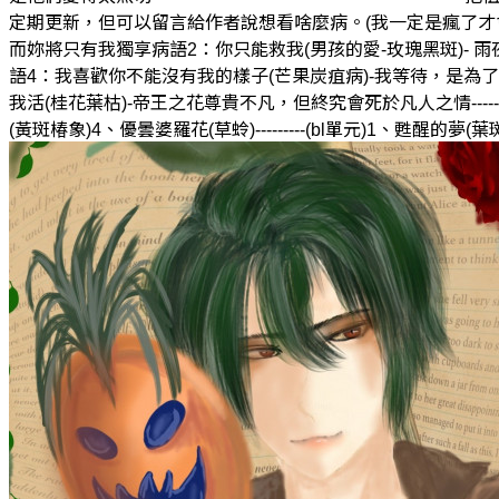
定期更新，但可以留言給作者說想看啥麼病。(我一定是瘋了才會
而妳將只有我獨享病語2：你只能救我(男孩的愛-玫瑰黑斑)- 
語4：我喜歡你不能沒有我的樣子(芒果炭疽病)-我等待，是為
我活(桂花葉枯)-帝王之花尊貴不凡，但終究會死於凡人之情----------
(黃斑椿象)4、優曇婆羅花(草蛉)---------(bl單元)1、甦醒的夢(葉