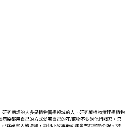
，研究病語的人多是植物醫學領域的人，研究著植物病理學植物
病原都用自己的方式愛著自己的花/植物不要說他們殘忍，只
小故事寫出來的科普愛情文。*病蟲害入續增加，每個小故事後面都會有病害簡介喔。*不