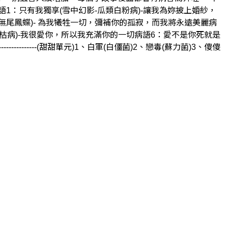
1：只有我獨享(雪中幻影-瓜類白粉病)-讓我為妳披上婚紗，
-無尾鳳蝶)- 為我犧牲一切，彌補你的孤寂，而我將永遠美麗病
枯病)-我很愛你，所以我充滿你的一切病語6：愛不是你死就是
----------(甜甜單元)1、白軍(白僵菌)2、戀毒(蘇力菌)3、傻傻