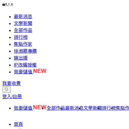
最新消息
文學新聞
全部作品
排行榜
焦點作家
徐淑卿專欄
鏡出版
IP改編授權
我要儲值
我要收費
登入/註冊
我要儲值
全部作品
最新消息
文學新聞
排行榜
焦點
首頁