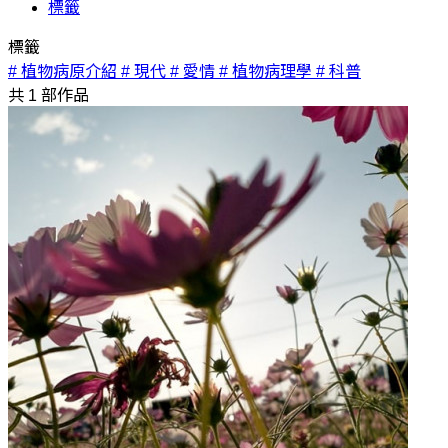
標籤
標籤
# 植物病原介紹
# 現代
# 愛情
# 植物病理學
# 科普
共
1
部作品