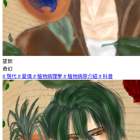
望欽
奇幻
# 現代
# 愛情
# 植物病理學
# 植物病原介紹
# 科普