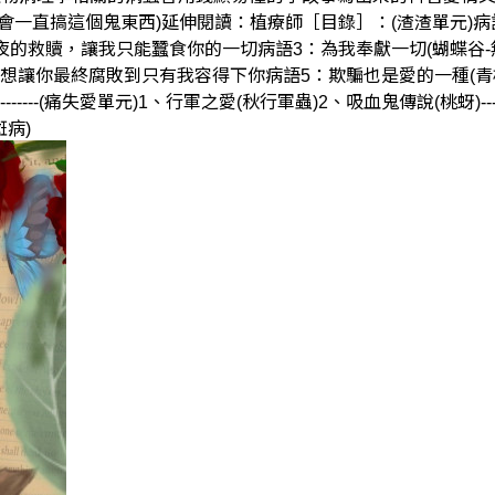
一直搞這個鬼東西)延伸閱讀：植療師［目錄］：(渣渣單元)病語
雨夜的救贖，讓我只能蠶食你的一切病語3：為我奉獻一切(蝴蝶谷
了想讓你最終腐敗到只有我容得下你病語5：欺騙也是愛的一種(青
--(痛失愛單元)1、行軍之愛(秋行軍蟲)2、吸血鬼傳說(桃蚜)-------
斑病)