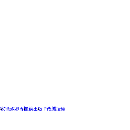
作家
徐淑卿專欄
鏡出版
IP改編授權