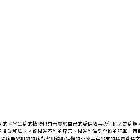
切的暗戀生病的植物也有著屬於自己的愛情故事我們稱之為病語
的開端和原因。像是愛不到的痛苦、是愛到深刻至極的狂顛，每個
-----------------------*把植物病理學相關的病蟲害用錢顯易懂的