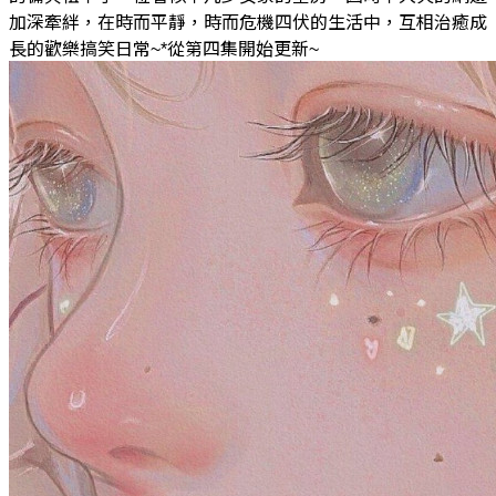
加深牽絆，在時而平靜，時而危機四伏的生活中，互相治癒成
長的歡樂搞笑日常~*從第四集開始更新~