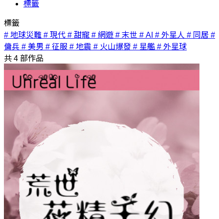
標籤
標籤
# 地球災難
# 現代
# 甜寵
# 網遊
# 末世
# AI
# 外星人
# 同居
#
傭兵
# 美男
# 征服
# 地震
# 火山爆發
# 星艦
# 外星球
共
4
部作品