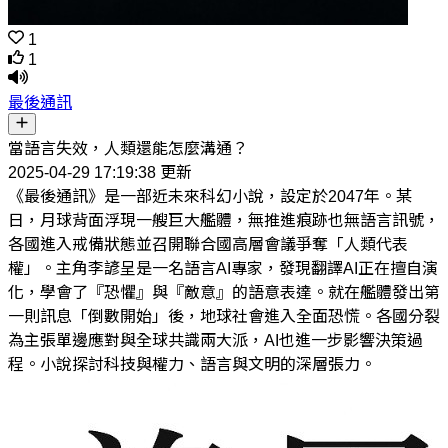
1
1
最後通訊
當語言失效，人類還能怎麼溝通？
2025-04-29 17:19:38 更新
《最後通訊》是一部近未來科幻小說，設定於2047年。某
日，月球背面浮現一艘巨大艦體，無推進痕跡也無語言訊號，
各國進入戒備狀態並召開聯合國高層會議爭奪「人類代表
權」。主角李諺呈是一名語言AI專家，發現翻譯AI正在擅自演
化，學會了『恐懼』與『敵意』的語意表達。就在艦體發出第
一則訊息「倒數開始」後，地球社會進入全面恐慌。各國分裂
為主張單邊應對與全球共識兩大派，AI也進一步影響決策過
程。小說探討科技與權力、語言與文明的深層張力。