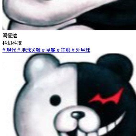
闕恆遠
科幻科技
# 現代
# 地球災難
# 星艦
# 征服
# 外星球