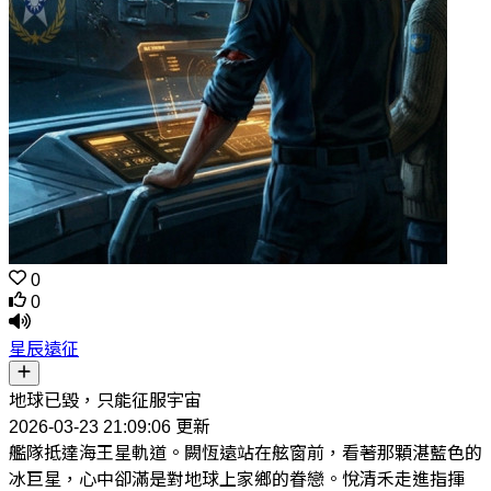
0
0
星辰遠征
地球已毀，只能征服宇宙
2026-03-23 21:09:06 更新
艦隊抵達海王星軌道。闕恆遠站在舷窗前，看著那顆湛藍色的
冰巨星，心中卻滿是對地球上家鄉的眷戀。悅清禾走進指揮