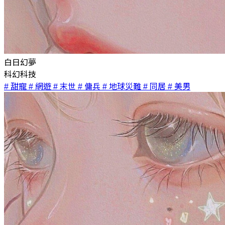
白日幻夢
科幻科技
# 甜寵
# 網遊
# 末世
# 傭兵
# 地球災難
# 同居
# 美男