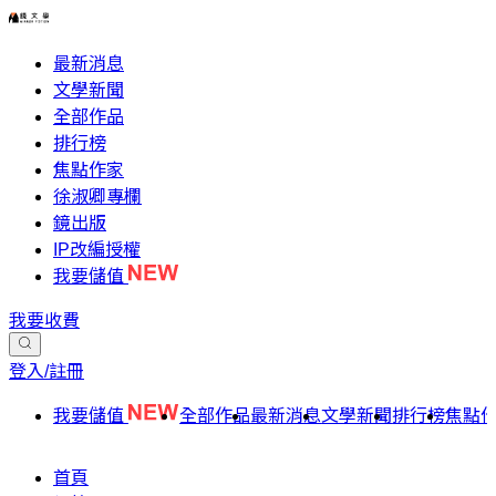
最新消息
文學新聞
全部作品
排行榜
焦點作家
徐淑卿專欄
鏡出版
IP改編授權
我要儲值
我要收費
登入/註冊
我要儲值
全部作品
最新消息
文學新聞
排行榜
焦點
首頁