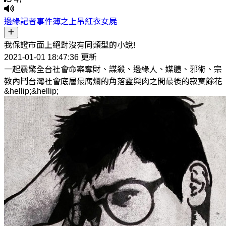
邊緣記者事件簿之上吊紅衣女屍
我保證市面上絕對沒有同類型的小說!
2021-01-01 18:47:36 更新
一起震驚全台社會命案奪財、謀殺、邊緣人、媒體、邪術、宗
教內鬥台灣社會底層最腐爛的角落靈與肉之間最後的寂寞餘花
&hellip;&hellip;