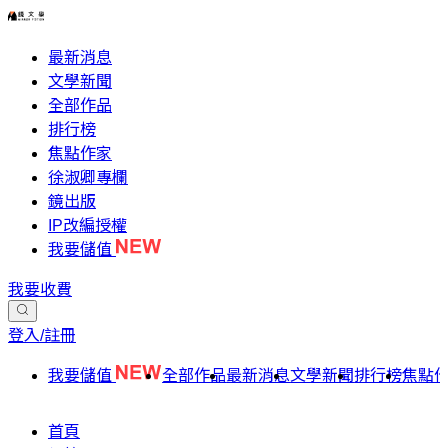
最新消息
文學新聞
全部作品
排行榜
焦點作家
徐淑卿專欄
鏡出版
IP改編授權
我要儲值
我要收費
登入/註冊
我要儲值
全部作品
最新消息
文學新聞
排行榜
焦點
首頁