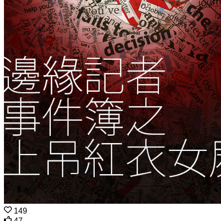
149
47