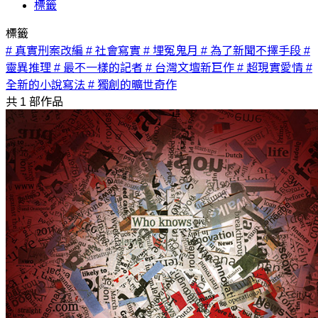
標籤
標籤
# 真實刑案改編
# 社會寫實
# 埋冤鬼月
# 為了新聞不擇手段
#
靈異推理
# 最不一樣的記者
# 台灣文壇新巨作
# 超現實愛情
#
全新的小說寫法
# 獨創的曠世奇作
共
1
部作品