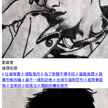
劉虛壹
推理犯罪
# 社會寫實
# 埋冤鬼月
# 為了新聞不擇手段
# 靈異推理
# 真
實刑案改編
# 最不一樣的記者
# 台灣文壇新巨作
# 超現實愛
情
# 全新的小說寫法
# 獨創的曠世奇作