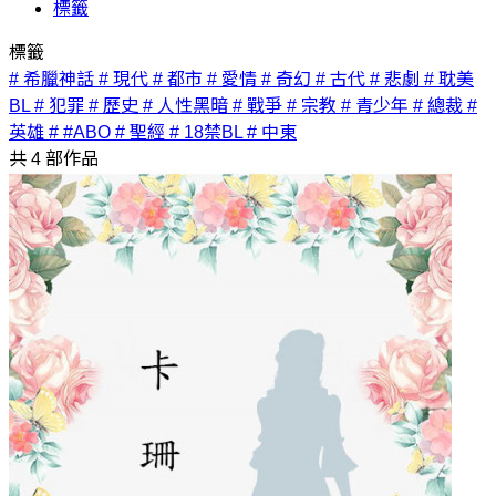
標籤
標籤
# 希臘神話
# 現代
# 都市
# 愛情
# 奇幻
# 古代
# 悲劇
# 耽美
BL
# 犯罪
# 歷史
# 人性黑暗
# 戰爭
# 宗教
# 青少年
# 總裁
#
英雄
# #ABO
# 聖經
# 18禁BL
# 中東
共
4
部作品