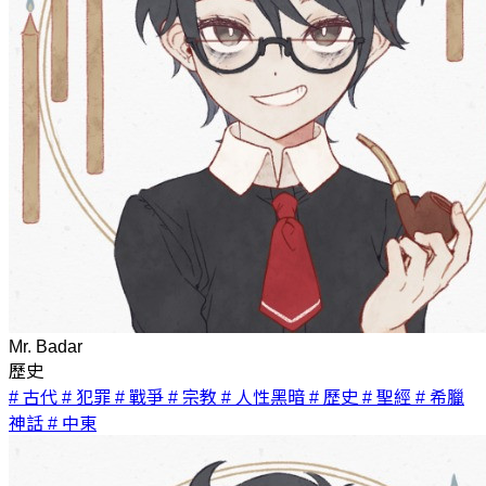
Mr. Badar
歷史
# 古代
# 犯罪
# 戰爭
# 宗教
# 人性黑暗
# 歷史
# 聖經
# 希臘
神話
# 中東