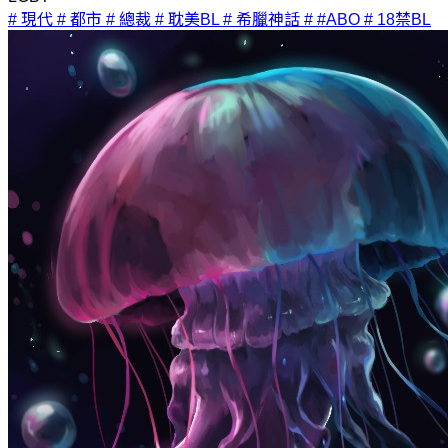
# 現代
# 都市
# 總裁
# 耽美BL
# 希臘神話
# #ABO
# 18禁BL