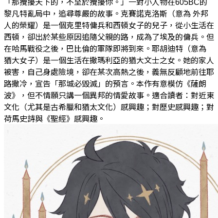
「那攪擾天下的，不至於攪擾你。」一對小人物在605BC的
黎凡特亂局中，追尋尊嚴的故事。克賽諾克洛斯（意為 外邦
人的榮耀）是一個克里特傭兵和西頓女子的兒子，從小生活在
西頓，卻出於某些原因追隨父親的路，成為了埃及的傭兵。但
在哈馬戰役之後，巴比倫的軍隊即將到來。耶胡迪特（意為
猶大女子）是一個生活在撒瑪利亞的猶大文士之女。她的家人
被害，自己身處險境，卻在某次高熱之後，義無反顧地前往耶
路撒冷，宣告「那城必毀滅」的預言。本作有意模仿《薩朗
波》，但不情願只講一個異邦的情愛故事。適合讀者：對近東
文化（尤其是古希臘和猶太文化）感興趣；對歷史感興趣；對
荷馬史詩與《聖經》感興趣。