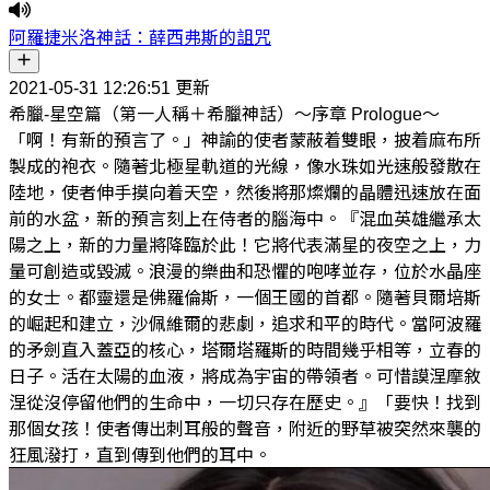
阿羅捷米洛神話：薛西弗斯的詛咒
2021-05-31 12:26:51 更新
希臘-星空篇（第一人稱＋希臘神話）～序章 Prologue～
「啊！有新的預言了。」神諭的使者蒙蔽着雙眼，披着麻布所
製成的袍衣。隨著北極星軌道的光線，像水珠如光速般發散在
陸地，使者伸手摸向着天空，然後將那燦爛的晶體迅速放在面
前的水盆，新的預言刻上在侍者的腦海中。『混血英雄繼承太
陽之上，新的力量將降臨於此！它將代表滿星的夜空之上，力
量可創造或毀滅。浪漫的樂曲和恐懼的咆哮並存，位於水晶座
的女士。都靈還是佛羅倫斯，一個王國的首都。隨著貝爾培斯
的崛起和建立，沙佩維爾的悲劇，追求和平的時代。當阿波羅
的矛劍直入蓋亞的核心，塔爾塔羅斯的時間幾乎相等，立春的
日子。活在太陽的血液，將成為宇宙的帶領者。可惜謨涅摩敘
涅從沒停留他們的生命中，一切只存在歷史。』「要快！找到
那個女孩！使者傳出刺耳般的聲音，附近的野草被突然來襲的
狂風潑打，直到傳到他們的耳中。