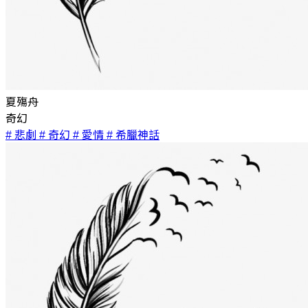
夏殤舟
奇幻
# 悲劇
# 奇幻
# 愛情
# 希臘神話