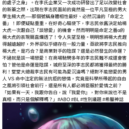
的處子之身」。在李氏企業又一次成功研發出了足以改變社會
的新藥之際，出現在李志民面前的竟然是一位平凡至極的男大
學生楊大虎──那個號稱身體相性最好、必然沉淪的「命定之
番」！即便疑點重重，在好奇心驅使下，李志民依舊決定給楊
大虎一次跟自己「談戀愛」的機會。然而明明是命定之番α的
楊大虎的表現簡直爛透了！令人失望至極。明明想將楊大虎趕
得越遠越好，外界卻似乎總存在一股力量，亟欲將李志民推向
楊大虎。是巧合？是商業對手的陰謀？還是必然發生的命運？
不過就是談一場戀愛！在商場馳騁多年的李志民難不成還會害
怕？管他是命運是陰謀，城府至深的李志民都將獲得最終的勝
利！堂堂大總裁李志民有可能為愛沉淪嗎？絕對不能戀愛的男
人 VS 命中注定的無法抗拒的戀情，究竟是科學所帶起的自由
之風將引領社會前行，還是所有人都必將臣服於愛情之前？
「如果有一天，我跟你告白，說『我愛你』，對你來說也不是
真相，而只是個解釋嗎？」#ABO #BL #性別議題 #希臘神話