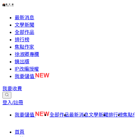
最新消息
文學新聞
全部作品
排行榜
焦點作家
徐淑卿專欄
鏡出版
IP改編授權
我要儲值
我要收費
登入/註冊
我要儲值
全部作品
最新消息
文學新聞
排行榜
焦點
首頁