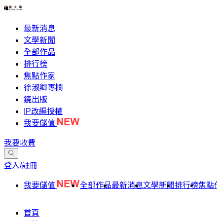
最新消息
文學新聞
全部作品
排行榜
焦點作家
徐淑卿專欄
鏡出版
IP改編授權
我要儲值
我要收費
登入/註冊
我要儲值
全部作品
最新消息
文學新聞
排行榜
焦點
首頁