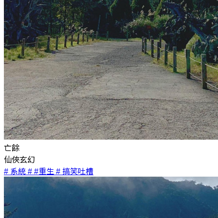
亡餘
仙俠玄幻
# 系統
# #重生
# 搞笑吐槽