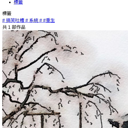
標籤
標籤
# 搞笑吐槽
# 系統
# #重生
共
1
部作品