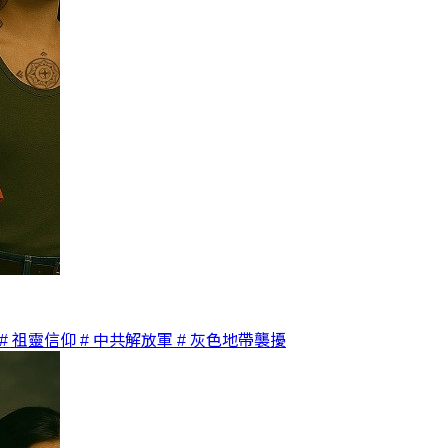
# 祖靈信仰
# 中共解放軍
# 灰色地帶襲擾