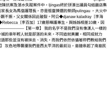
案及落水失蹤案件中，ljingas終於拼湊出議員勾結飯店集
n利家長女為馬偕護理長，亦是祖靈揀選的祭師pulingau ，大火中
不振，父女關係因此破裂。阿公◆djanaw kaladray〔李海
ebecca〔李百加〕17歲慈暉護專生，與姊姊相差10歲，因
-----------------【第一章】 我的名字不是我們沒有像漢人一樣的
沙城的車年輕人就是部落的未來，不同造就美麗，相同成就力
靈語那些並沒有被抹去、消失，而我們依然依循著祢們教給我們
】 灰色地帶襲擾我們是西太平洋的最前沿，島鏈串起了南島民