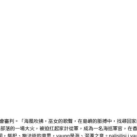
會洗滌、會吞噬、會審判。「海風吹拂，巫女的歌聲，在島嶼的脈搏中，
lauran部落的一場大火，被迫扛起家計從軍，成為一名海巡軍官
施法術的意思，vaung是海、混濁之意。palisilisi i vaung 即 "在海邊執法"。---