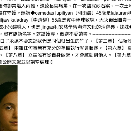
時卻常陷入兩難，遭致長官痛罵。在一次盜採砂石案、一次土地陳抗
媽◆cemedas lupiliyan〔利雨晨〕45歲是lalaura
aw kaladray〔李躋耀〕55歲是賓中棒球教練，大火後因自責一蹶
米釀職人，也是ljingas利安慈學習海洋文化的活辭典。妹妹◆R
讀護專，叛逆不愛讀書。-----------------------------
的日子永遠不要忘記我們是同個根出生的竹子。【第三章】 佔領
五章】 兩難任何事若有充分的準備執行就會順遂。【第六章】 
。【第八章】 立巫唯有從自身做起，才會感動到他人。【第九章
據公開文獻並以架空處理※