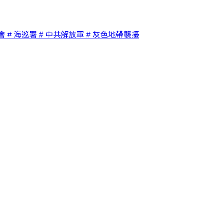
會
# 海巡署
# 中共解放軍
# 灰色地帶襲擾