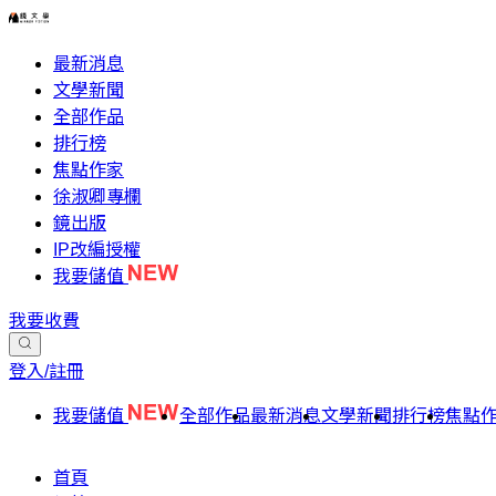
最新消息
文學新聞
全部作品
排行榜
焦點作家
徐淑卿專欄
鏡出版
IP改編授權
我要儲值
我要收費
登入/註冊
我要儲值
全部作品
最新消息
文學新聞
排行榜
焦點
首頁