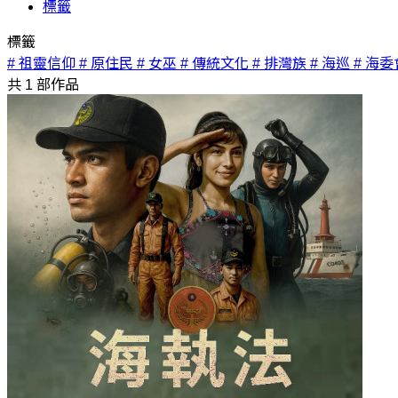
標籤
標籤
# 祖靈信仰
# 原住民
# 女巫
# 傳統文化
# 排灣族
# 海巡
# 海委
共
1
部作品