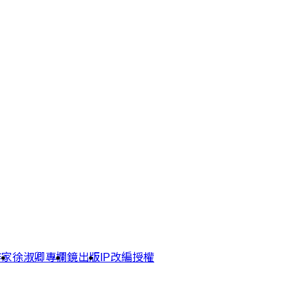
作家
徐淑卿專欄
鏡出版
IP改編授權