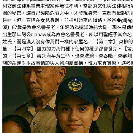
利安慈法律系畢業處理案件無往不利，當部落文化與法律相牴觸
團的秘密，讓自己越陷危險之中，才發現身旁一直都有母親的靈在守護。媽
昏迷，但一直陪在女兒身邊，並指引她巫的道路。爸爸◆giljegilj
湖〕87歲是教會名譽長老，年輕時為遠洋漁船大副，現在是傳統小
出生那年阿公djanaw成為教會名譽長老，所以用聖經予其命名，沒有族語名字。就
姓氏，而是漢人沒有像我們一樣的家屋名。 【第二章】 菜排
量。【第四章】 靈力的力我們種下任何的種子都會發芽。【第
的。【第七章】 審判海孕育生命，也會洗滌、會吞噬、會審判
族的命運※本故事情節與人物均屬虛構，惟力求真實感，遂考