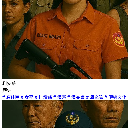
利安慈
歷史
# 原住民
# 女巫
# 排灣族
# 海巡
# 海委會
# 海巡署
# 傳統文化