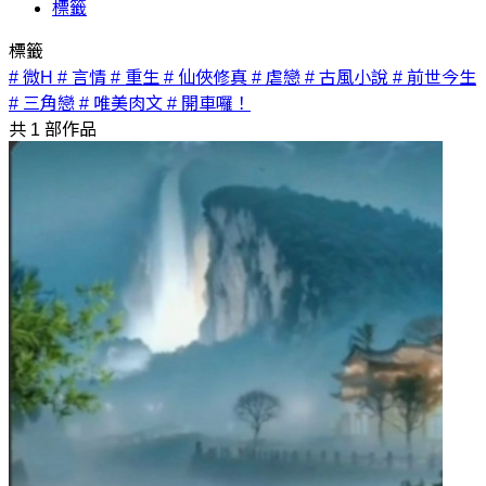
標籤
標籤
# 微H
# 言情
# 重生
# 仙俠修真
# 虐戀
# 古風小說
# 前世今生
# 三角戀
# 唯美肉文
# 開車囉！
共
1
部作品