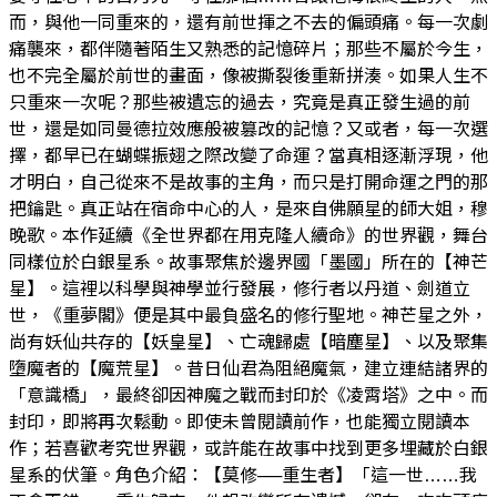
而，與他一同重來的，還有前世揮之不去的偏頭痛。每一次劇
痛襲來，都伴隨著陌生又熟悉的記憶碎片；那些不屬於今生，
也不完全屬於前世的畫面，像被撕裂後重新拼湊。如果人生不
只重來一次呢？那些被遺忘的過去，究竟是真正發生過的前
世，還是如同曼德拉效應般被篡改的記憶？又或者，每一次選
擇，都早已在蝴蝶振翅之際改變了命運？當真相逐漸浮現，他
才明白，自己從來不是故事的主角，而只是打開命運之門的那
把鑰匙。真正站在宿命中心的人，是來自佛願星的師大姐，穆
晚歌。本作延續《全世界都在用克隆人續命》的世界觀，舞台
同樣位於白銀星系。故事聚焦於邊界國「墨國」所在的【神芒
星】。這裡以科學與神學並行發展，修行者以丹道、劍道立
世，《重夢閣》便是其中最負盛名的修行聖地。神芒星之外，
尚有妖仙共存的【妖皇星】、亡魂歸處【暗塵星】、以及聚集
墮魔者的【魔荒星】。昔日仙君為阻絕魔氣，建立連結諸界的
「意識橋」，最終卻因神魔之戰而封印於《凌霄塔》之中。而
封印，即將再次鬆動。即使未曾閱讀前作，也能獨立閱讀本
作；若喜歡考究世界觀，或許能在故事中找到更多埋藏於白銀
星系的伏筆。角色介紹：【莫修──重生者】「這一世……我