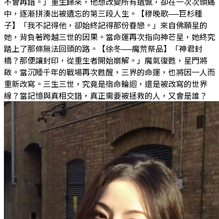
不會再錯。」重生歸來，他想改變所有遺憾，卻在一次次頭痛
中，逐漸拼湊出被遺忘的第三段人生。【穆晚歌──巨杉種
子】「我不記得他，卻始終記得那份眷戀。」來自佛願星的
她，背負著跨越三世的因果。當命運再次指向神芒星，她終究
踏上了那條無法回頭的路。【徐冬──魔荒祭品】「神君封
橋？那便讓封印，從重生者開始崩解。」魔氣復甦，星門將
啟。當沉睡千年的戰場再次甦醒，三界的命運，也將因一人而
重新改寫。三生三世，究竟是宿命輪迴，還是被改寫的世界
線？當記憶與真相交錯，真正需要被拯救的人，又會是誰？