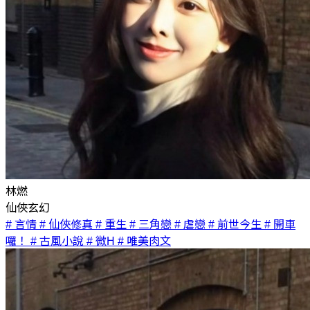
林燃
仙俠玄幻
# 言情
# 仙俠修真
# 重生
# 三角戀
# 虐戀
# 前世今生
# 開車
囉！
# 古風小說
# 微H
# 唯美肉文