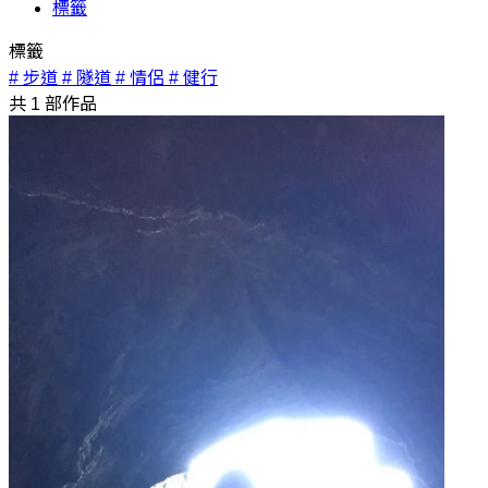
標籤
標籤
# 步道
# 隧道
# 情侶
# 健行
共
1
部作品