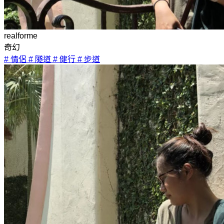
realforme
奇幻
# 情侶
# 隧道
# 健行
# 步道