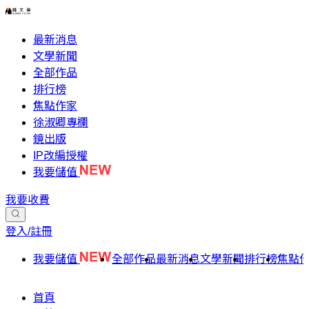
最新消息
文學新聞
全部作品
排行榜
焦點作家
徐淑卿專欄
鏡出版
IP改編授權
我要儲值
我要收費
登入/註冊
我要儲值
全部作品
最新消息
文學新聞
排行榜
焦點
首頁