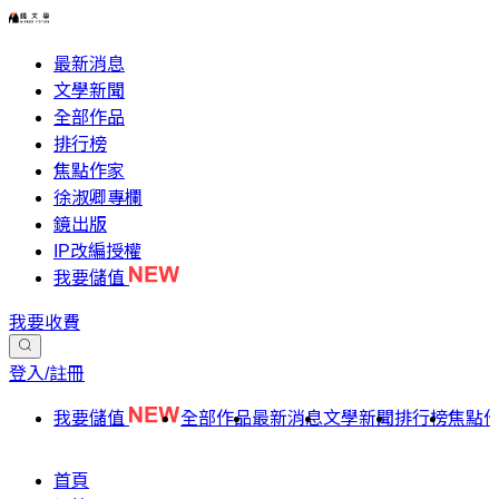
最新消息
文學新聞
全部作品
排行榜
焦點作家
徐淑卿專欄
鏡出版
IP改編授權
我要儲值
我要收費
登入/註冊
我要儲值
全部作品
最新消息
文學新聞
排行榜
焦點
首頁