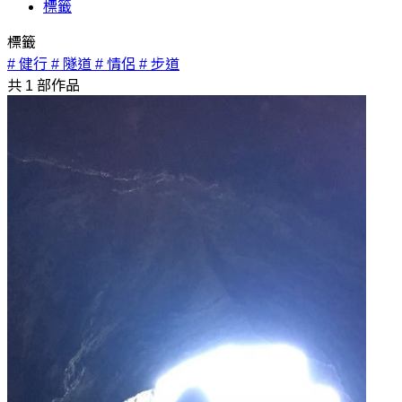
標籤
標籤
# 健行
# 隧道
# 情侶
# 步道
共
1
部作品