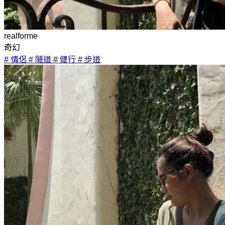
realforme
奇幻
# 情侶
# 隧道
# 健行
# 步道