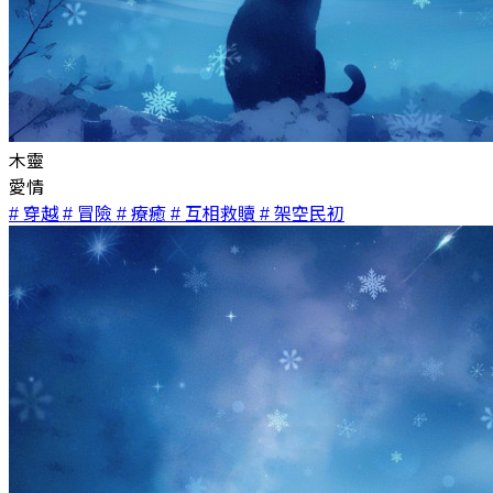
木靈
愛情
# 穿越
# 冒險
# 療癒
# 互相救贖
# 架空民初