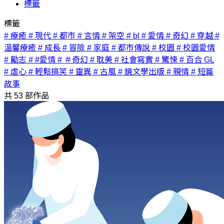
標籤
標籤
# 療癒
# 現代
# 都市
# 言情
# 架空
# bl
# 愛情
# 奇幻
# 穿越
#
溫馨療癒
# 成長
# 冒險
# 家庭
# 都市傳說
# 校園
# 校園愛情
# 勵志
# #愛情
# ＃奇幻
# 耽美
# 社會寫實
# 驚悚
# 百合 GL
# 虐心
# 輕鬆搞笑
# 靈異
# 古風
# 鏡文學出版
# 親情
# 短篇
故事
共
53
部作品