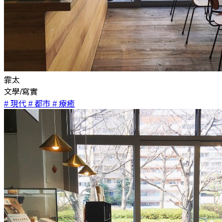
霏太
文學/寫實
# 現代
# 都市
# 療癒