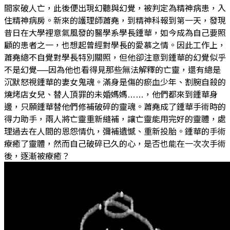
間家破人亡，此後便出現幻聽與幻覺，被判定為精神病患，入
住精神病房。新來的護理師蕭堯，到精神科報到第一天，發現
昔日在大學裡意氣風發的醫學系學長鍾華，如今成為自己要照
顧的患者之一，也想起曾經對學長的愛慕之情。因此工作上，
蕭堯總不自覺對學長特別關照，但他卻注意到鍾華的幻覺似乎
不是幻覺──因為他也看得見那些無法解釋的亡靈，還有總是
沉默怒視鍾華的妻女鬼魂。滿身是傷的瘀血少年、割腕自殺的
燒烤店女兒、替人頂罪的未婚媽媽……，他們都來到鍾華身
邊，只願鍾華替他們修補破碎的靈魂。蕭堯成了鍾華手術時的
得力助手，兩人將亡靈重新縫補，讓亡靈能用完好的靈體，處
理過去在人間的恩怨情仇，彌補遺憾、重新投胎。鍾華的手術
療癒了靈體，然而自己破碎已久的心，是否也能在一次次手術
後，逐漸被療癒？