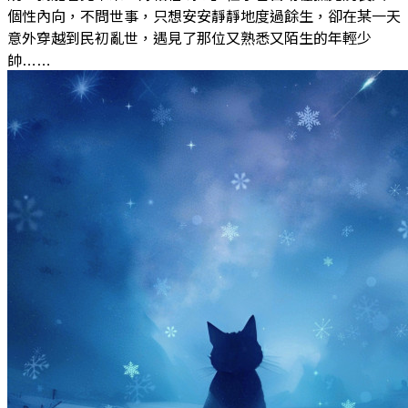
個性內向，不問世事，只想安安靜靜地度過餘生，卻在某一天
意外穿越到民初亂世，遇見了那位又熟悉又陌生的年輕少
帥……