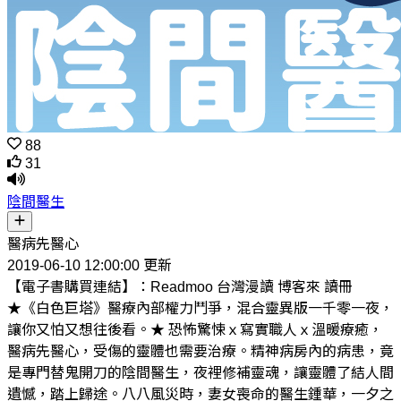
88
31
陰間醫生
醫病先醫心
2019-06-10 12:00:00 更新
【電子書購買連結】：Readmoo 台灣漫讀 博客來 讀冊
★《白色巨塔》醫療內部權力鬥爭，混合靈異版一千零一夜，
讓你又怕又想往後看。★ 恐怖驚悚ｘ寫實職人ｘ溫暖療癒，
醫病先醫心，受傷的靈體也需要治療。精神病房內的病患，竟
是專門替鬼開刀的陰間醫生，夜裡修補靈魂，讓靈體了結人間
遺憾，踏上歸途。八八風災時，妻女喪命的醫生鍾華，一夕之