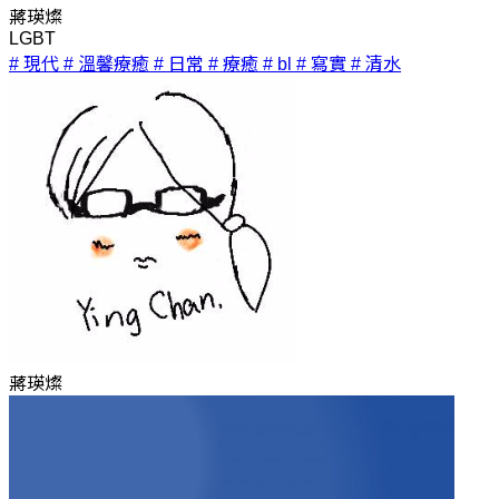
蔣瑛燦
LGBT
# 現代
# 溫馨療癒
# 日常
# 療癒
# bl
# 寫實
# 清水
蔣瑛燦