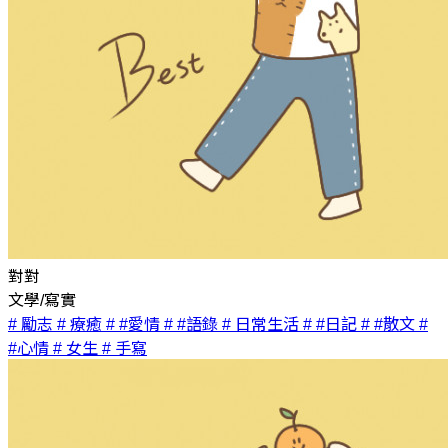
對對
文學/寫實
# 勵志
# 療癒
# #愛情
# #語錄
# 日常生活
# #日記
# #散文
#
#心情
# 女生
# 手寫