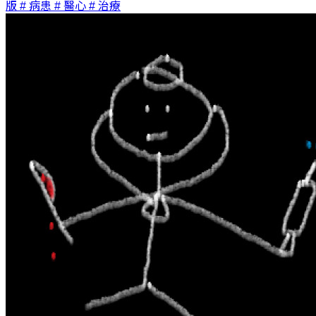
版
# 病患
# 醫心
# 治療