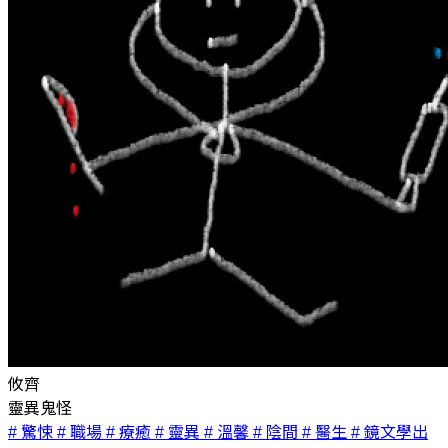
攸齊
靈異鬼怪
# 驚悚
# 職場
# 療癒
# 靈異
# 溫馨
# 陰間
# 醫生
# 鏡文學出