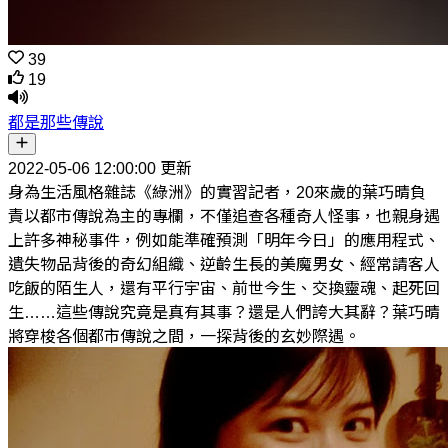
39
19
都是那些傳說
2022-05-06 12:00:00 更新
身為生活風格雜誌《綠洲》的實習記者，20來歲的葉巧晴負
責以都市傳說為主的專欄，不僅追查各種奇人怪事，也親身遇
上許多神秘事件，例如能準確預測「明年今日」的應用程式、
遺失物品背後的奇幻組織、逆齡生長的美魔男女、經常請客人
吃飯的陌生人，還有平行宇宙、前世今生、交換靈魂、起死回
生……這些傳說究竟是真有其事？還是人們誇大其辭？葉巧晴
將穿梭各個都市傳說之間，一探背後的玄妙際遇。