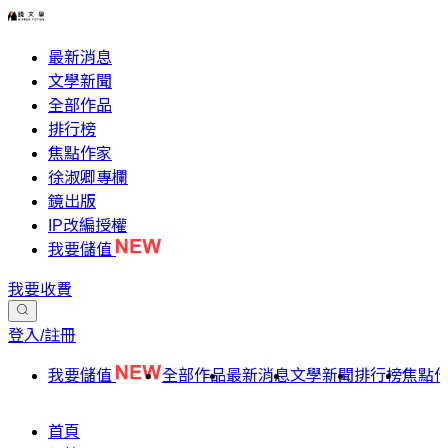
最新消息
文學新聞
全部作品
排行榜
焦點作家
徐淑卿專欄
鏡出版
IP改編授權
我要儲值
我要收費
登入/註冊
我要儲值
全部作品
最新消息
文學新聞
排行榜
焦點
首頁