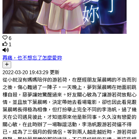
6
1
再痛，也不想忘了怎麼愛妳
2022-03-20 19:43:29 更新
從小就沒有媽媽陪伴的游若荷，在歷經朋友葉晨晞的不告而別
之後，傷心難過了一陣子。一天晚上，夢到葉晨晞在她面前跳
樓自殺，惡夢讓她驚醒過來。好友關心敏為了讓游若荷放鬆心
情，並且放下葉晨晞，決定帶她去看場電影，卻也因此看見跟
葉晨晞長得極為相像，但打扮舉止完全不同的李浩帆，過了幾
天在公司遇見彼此，才知道原來他是新同事。久久沒有戀愛的
關心敏，在此時辦了一場聯誼活動，李浩帆跟游若荷逼不得
已，成為了三個月的假情侶。等到兩人越走越近時，游若荷卻