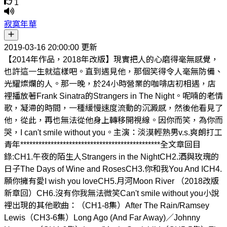
1
寂寞年華
2019-03-16 20:00:00 更新
【2014年作品，2018年改版】現實把人的心磨得毫無感覺，
也許這一生就這樣吧。直到遇見他，那個笑得令人毫無防備、
光耀燦爛的人。那一晚，於24小時營業的咖啡店初相遇，店
裡播放著Frank Sinatra的Strangers in The Night。呢喃的老情
歌，凝滯的時間，一種緩慢速度流動的沉澱感，然後他看見了
他，從此，再也無法從他身上轉移開視線。因你而笑，為你而
哭，I can't smile without you。主演：淡漠輕熟男v.s.爽朗打工
青年**********************************************全文章回目
錄:CH1.午夜的陌生人Strangers in the NightCH2.酒與玫瑰的
日子The Days of Wine and RosesCH3.你和我You And ICH4.
願你擁有愛I wish you loveCH5.月河Moon River （2018改版
新章回）CH6.沒有你我無法微笑Can't smile without you小說
裡出現的其他歌曲：（CH1-8集）After The Rain/Ramsey
Lewis（CH3-6集）Long Ago (And Far Away)／Johnny