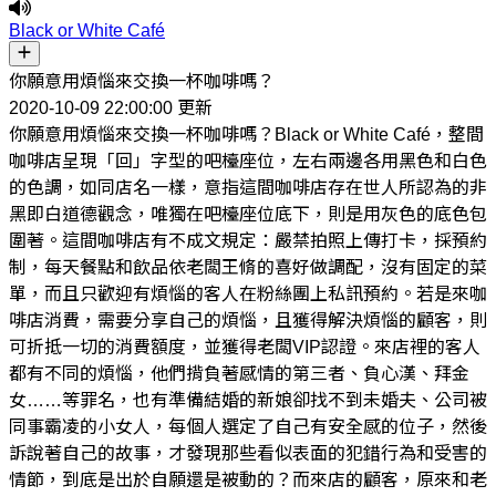
Black or White Café
你願意用煩惱來交換一杯咖啡嗎？
2020-10-09 22:00:00 更新
你願意用煩惱來交換一杯咖啡嗎？Black or White Café，整間
咖啡店呈現「回」字型的吧檯座位，左右兩邊各用黑色和白色
的色調，如同店名一樣，意指這間咖啡店存在世人所認為的非
黑即白道德觀念，唯獨在吧檯座位底下，則是用灰色的底色包
圍著。這間咖啡店有不成文規定：嚴禁拍照上傳打卡，採預約
制，每天餐點和飲品依老闆王脩的喜好做調配，沒有固定的菜
單，而且只歡迎有煩惱的客人在粉絲團上私訊預約。若是來咖
啡店消費，需要分享自己的煩惱，且獲得解決煩惱的顧客，則
可折抵一切的消費額度，並獲得老闆VIP認證。來店裡的客人
都有不同的煩惱，他們揹負著感情的第三者、負心漢、拜金
女……等罪名，也有準備結婚的新娘卻找不到未婚夫、公司被
同事霸凌的小女人，每個人選定了自己有安全感的位子，然後
訴說著自己的故事，才發現那些看似表面的犯錯行為和受害的
情節，到底是出於自願還是被動的？而來店的顧客，原來和老