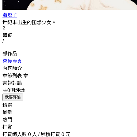
海塩子
世紀末出生的困惑少女。
2
追蹤
/
1
部作品
會員專頁
內容簡介
章節列表
章
書評討論
共0則評論
我要評論
精選
最新
熱門
打賞
打賞總人數 0 人 / 累積打賞 0 元