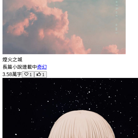
煙火之城
長篇小說
連載中
奇幻
3.58萬字
1
1