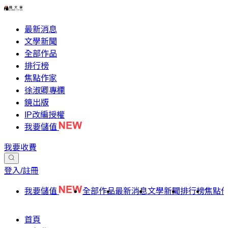
最新消息
文學新聞
全部作品
排行榜
焦點作家
徐淑卿專欄
鏡出版
IP改編授權
我要儲值
我要收費
登入/註冊
我要儲值
全部作品
最新消息
文學新聞
排行榜
焦點
首頁