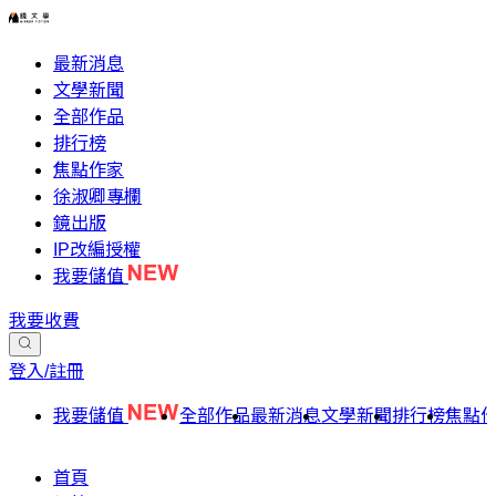
最新消息
文學新聞
全部作品
排行榜
焦點作家
徐淑卿專欄
鏡出版
IP改編授權
我要儲值
我要收費
登入/註冊
我要儲值
全部作品
最新消息
文學新聞
排行榜
焦點
首頁