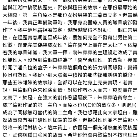
一個男扮女裝的太子，與一個女扮男裝的王爺，兩人攜手在朝
堂與江湖中搞硬核歷史，武俠與種田的故事。在那份最原始的
大綱裏，第一主角原本是那位女扮男裝的王爺童立冬。但當幾
十年後，我真正準備動筆時，我那身為醫療人員的職業病卻發
作了。我平靜地審視著設定，越想越覺得不對勁：一個正常男
性，在經歷青春期甚至成年後，要如何完全不發育出男性第二
性徵，還能完美偽裝成女性？這在醫學上實在是太扯了。依靠
著我的專業知識，我大筆一揮，將朱萍萍的生理設定改成了真
性雙性人。沒想到這個單純為了「醫學合理性」的改動，宛如
打開了潘朵拉的盒子。朱萍萍這個角色的張力瞬間爆發，變得
極具可塑性。我從小到大腦海中積攢的那些複雜糾結的橋段，
那些五味雜陳的故事線，全都可以在她身上完美實現。老實
說，用這個角色來推演劇情，對於作者本人而言，爽度實在是
太高了。於是，在強大的創作慾望驅使下，朱萍萍喧賓奪主，
成了這部作品的第一主角。而原本位居C位的童立冬，則退居
成為了同樣無可替代的第二主角。我也想藉此向大家坦白，雖
然故事裏有著打破性別枷鎖的設定，但探討性別並不是這部小
說唯一的絕對核心。這本質上，依舊是一個充滿熱血的硬核歷
史，武俠與種田強國的故事。希望你們會喜歡這對不按牌理出