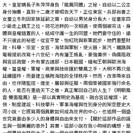
大。皇室嫡長子朱萍萍身負「龍鳳同體」之祕，自幼以二公主
身分撫養，直到十二歲才被昭告天下，正位東宮。兵部尚書之
女童立冬則因家族延嗣之需，自幼以男兒身分長大，從童家四
少爺走上魏王之位。荷花池畔的一次相遇，使兩個被宗法、身
體與皇權錯置的人，結成守護一生的同盟。她們要守住的，遠
不只彼此的祕密。從宜平堂、怡紅院與新軍起步，她們重整財
政、科舉、宗室、女官、海禁與軍制，使火器、蒸汽、鐵路與
電報提前改寫十六世紀。內有藩王叛亂、豪強兼併、偽儒阻政
與宮廷政變，外有蒙古諸部、日本戰國、緬甸王朝與歐洲海
權。當皇權、軍權、商業與技術匯於雙鳳之手，大明不再只是
延續國祚，而要建立橫跨海陸的全球秩序。然而，改革帶來自
由，也伴隨監控、連坐、屠殺與征服。兩個曾被國家強行命名
的人，能否在重造天下之後，真正奪回自己的人生？《明朝風
雲·雙面龍鳳》是一部以真實明史為基底，融合宮廷權謀、武
俠、制度建設、科技攀升、軍事海權與性別身分的架空歷史大
河小說。它既寫兩個異數如何成為世界的中心，也追問一個盛
世究竟要由多少人的身體與自由來支付。【關於這部作品的誕
生與一個美麗的意外】其實，這部小說在我小時候的構想，是