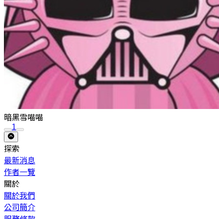
暗黑雪喵喵
1
探索
最新消息
作者一覽
關於
關於我們
公司簡介