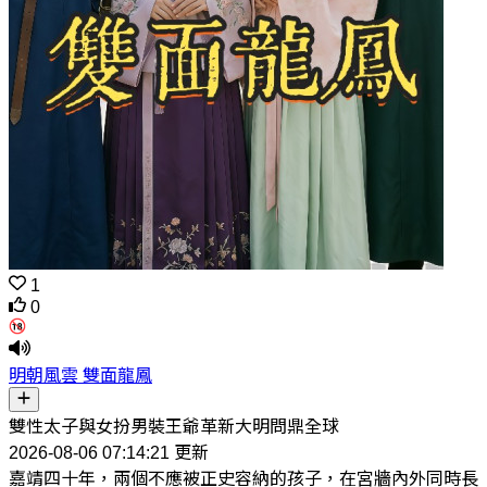
1
0
明朝風雲 雙面龍鳳
雙性太子與女扮男裝王爺革新大明問鼎全球
2026-08-06 07:14:21 更新
嘉靖四十年，兩個不應被正史容納的孩子，在宮牆內外同時長