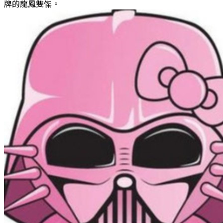
牌的龍鳳雙傑。