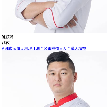
陳頡沂
武俠
# 都市武俠
# 料理江湖
# 公車隧道盲人
# 職人精神