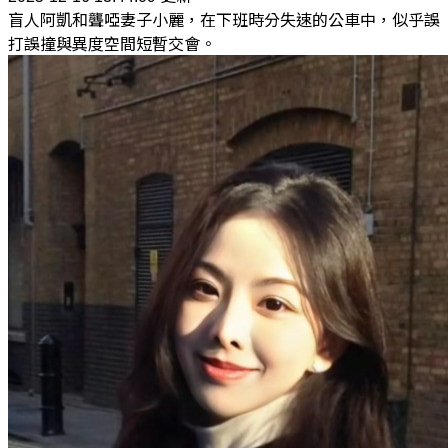
盲人阿凱和聾啞妻子小麗，在下班時分失速的公車中，似乎誤
打誤撞與異度空間短暫交會。