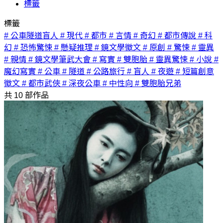
標籤
標籤
# 公車隧道盲人
# 現代
# 都市
# 言情
# 奇幻
# 都市傳說
# 科
幻
# 恐怖驚悚
# 懸疑推理
# 鏡文學徵文
# 原創
# 驚悚
# 靈異
# 親情
# 鏡文學筆武大會
# 寫實
# 雙胞胎
# 靈異驚悚
# 小說
#
魔幻寫實
# 公車
# 隧道
# 公路旅行
# 盲人
# 夜遊
# 短篇創意
徵文
# 都市武俠
# 深夜公車
# 中性向
# 雙胞胎兄弟
共
10
部作品