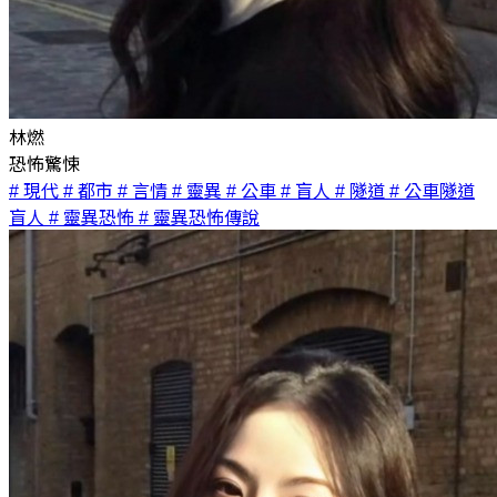
林燃
恐怖驚悚
# 現代
# 都市
# 言情
# 靈異
# 公車
# 盲人
# 隧道
# 公車隧道
盲人
# 靈異恐怖
# 靈異恐怖傳說