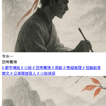
令水一
恐怖驚悚
# 都市傳說
# 小說
# 恐怖驚悚
# 原創
# 懸疑推理
# 短篇創意
徵文
# 公車隧道盲人
# 小說偵探