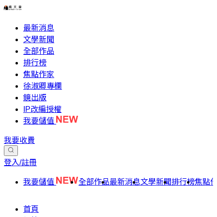
最新消息
文學新聞
全部作品
排行榜
焦點作家
徐淑卿專欄
鏡出版
IP改編授權
我要儲值
我要收費
登入/註冊
我要儲值
全部作品
最新消息
文學新聞
排行榜
焦點
首頁