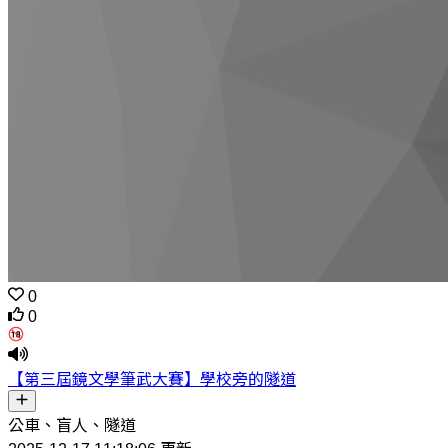
0
0
【第三屆鏡文學筆武大賽】學校旁的隧道
公車、盲人、隧道