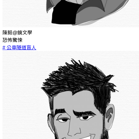
陳毅@鏡文學
恐怖驚悚
# 公車隧道盲人