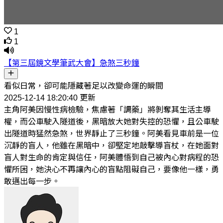
1
1
【第三屆鏡文學筆武大會】急煞三秒鐘
看似日常，卻可能隱藏著足以改變命運的瞬間
2025-12-14 18:20:40 更新
主角阿美因慢性病檢驗，焦慮著「調藥」將剝奪其生活主導
權，而公車駛入隧道後，黑暗放大她對失控的恐懼，且公車駛
出隧道時猛然急煞，世界靜止了三秒鐘。阿美看見車前是一位
沉靜的盲人，他雖在黑暗中，卻堅定地敲擊導盲杖，在她面對
盲人對生命的肯定與信任，阿美體悟到自己被內心對病程的恐
懼所困，她決心不再讓內心的盲點阻礙自己，要像他一樣，勇
敢邁出每一步。