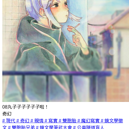
08丸子子子子子子啦！
奇幻
# 現代
# 奇幻
# 親情
# 寫實
# 雙胞胎
# 魔幻寫實
# 鏡文學徵
文
# 雙胞胎兄弟
# 鏡文學筆武大會
# 公車隧道盲人