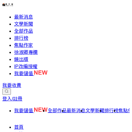
最新消息
文學新聞
全部作品
排行榜
焦點作家
徐淑卿專欄
鏡出版
IP改編授權
我要儲值
我要收費
登入/註冊
我要儲值
全部作品
最新消息
文學新聞
排行榜
焦點
首頁