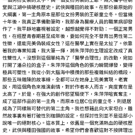
一個男扮女裝的太子，與一個女扮男裝的王爺，兩人攜手在朝
堂與江湖中搞硬核歷史，武俠與種田的故事。在那份最原始的
大綱裏，第一主角原本是那位女扮男裝的王爺童立冬。但當幾
十年後，我真正準備動筆時，我那身為醫療人員的職業病卻發
作了。我平靜地審視著設定，越想越覺得不對勁：一個正常男
性，在經歷青春期甚至成年後，要如何完全不發育出男性第二
性徵，還能完美偽裝成女性？這在醫學上實在是太扯了。依靠
著我的專業知識，我大筆一揮，將朱萍萍的生理設定改成了真
性雙性人。沒想到這個單純為了「醫學合理性」的改動，宛如
打開了潘朵拉的盒子。朱萍萍這個角色的張力瞬間爆發，變得
極具可塑性。我從小到大腦海中積攢的那些複雜糾結的橋段，
那些五味雜陳的故事線，全都可以在她身上完美實現。老實
說，用這個角色來推演劇情，對於作者本人而言，爽度實在是
太高了。於是，在強大的創作慾望驅使下，朱萍萍喧賓奪主，
成了這部作品的第一主角。而原本位居C位的童立冬，則退居
成為了同樣無可替代的第二主角。我也想藉此向大家坦白，雖
然故事裏有著打破性別枷鎖的設定，但探討性別並不是這部小
說唯一的絕對核心。這本質上，依舊是一個充滿熱血的硬核歷
史，武俠與種田強國的故事。希望你們會喜歡這對不按牌理出