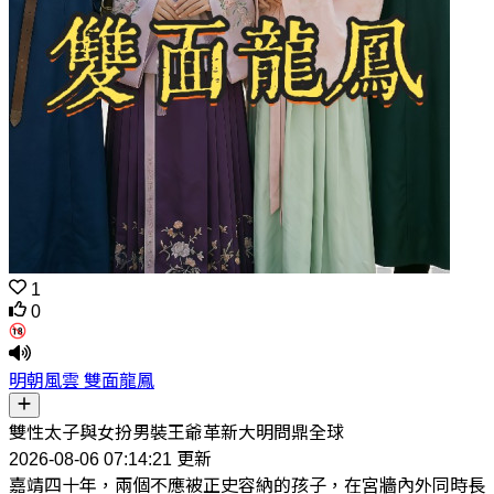
1
0
明朝風雲 雙面龍鳳
雙性太子與女扮男裝王爺革新大明問鼎全球
2026-08-06 07:14:21 更新
嘉靖四十年，兩個不應被正史容納的孩子，在宮牆內外同時長