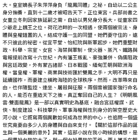
大。皇室嫡長子朱萍萍身負「龍鳳同體」之祕，自幼以二公主
身分撫養，直到十二歲才被昭告天下，正位東宮。兵部尚書之
女童立冬則因家族延嗣之需，自幼以男兒身分長大，從童家四
少爺走上魏王之位。荷花池畔的一次相遇，使兩個被宗法、身
體與皇權錯置的人，結成守護一生的同盟。她們要守住的，遠
不只彼此的祕密。從宜平堂、怡紅院與新軍起步，她們重整財
政、科舉、宗室、女官、海禁與軍制，使火器、蒸汽、鐵路與
電報提前改寫十六世紀。內有藩王叛亂、豪強兼併、偽儒阻政
與宮廷政變，外有蒙古諸部、日本戰國、緬甸王朝與歐洲海
權。當皇權、軍權、商業與技術匯於雙鳳之手，大明不再只是
延續國祚，而要建立橫跨海陸的全球秩序。然而，改革帶來自
由，也伴隨監控、連坐、屠殺與征服。兩個曾被國家強行命名
的人，能否在重造天下之後，真正奪回自己的人生？《明朝風
雲·雙面龍鳳》是一部以真實明史為基底，融合宮廷權謀、武
俠、制度建設、科技攀升、軍事海權與性別身分的架空歷史大
河小說。它既寫兩個異數如何成為世界的中心，也追問一個盛
世究竟要由多少人的身體與自由來支付。【關於這部作品的誕
生與一個美麗的意外】其實，這部小說在我小時候的構想，是