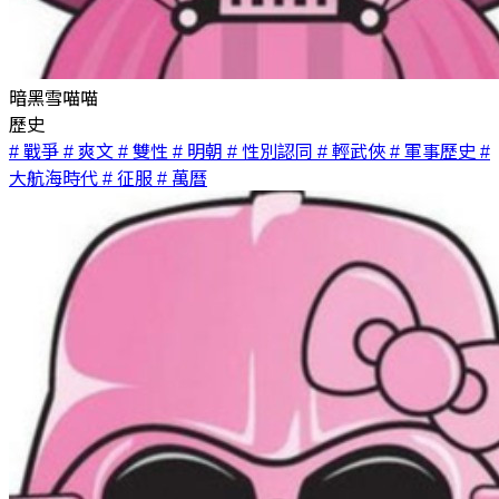
暗黑雪喵喵
歷史
# 戰爭
# 爽文
# 雙性
# 明朝
# 性別認同
# 輕武俠
# 軍事歷史
#
大航海時代
# 征服
# 萬曆