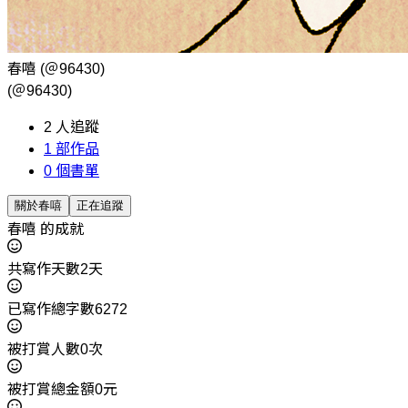
春嘻
(＠96430)
(＠96430)
2
人追蹤
1
部作品
0
個書單
關於春嘻
正在追蹤
春嘻 的成就
共寫作天數2天
已寫作總字數6272
被打賞人數0次
被打賞總金額0元