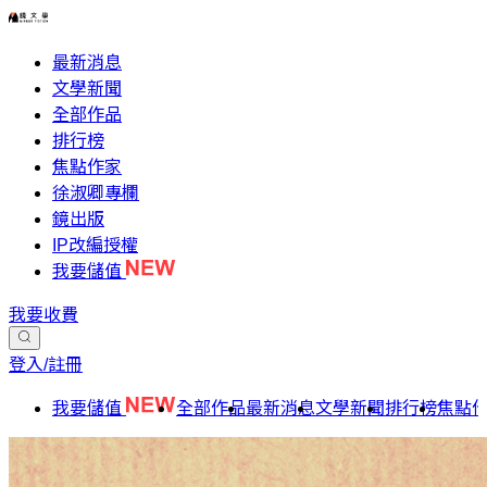
最新消息
文學新聞
全部作品
排行榜
焦點作家
徐淑卿專欄
鏡出版
IP改編授權
我要儲值
我要收費
登入/註冊
我要儲值
全部作品
最新消息
文學新聞
排行榜
焦點