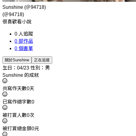
Sunshine
(＠94718)
(＠94718)
很喜歡看小說
0
人追蹤
0
部作品
0
個書單
關於Sunshine
正在追蹤
生日：04/23
性別：男
Sunshine 的成就
共寫作天數0天
已寫作總字數0
被打賞人數0次
被打賞總金額0元