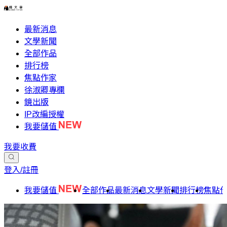
最新消息
文學新聞
全部作品
排行榜
焦點作家
徐淑卿專欄
鏡出版
IP改編授權
我要儲值
我要收費
登入/註冊
我要儲值
全部作品
最新消息
文學新聞
排行榜
焦點